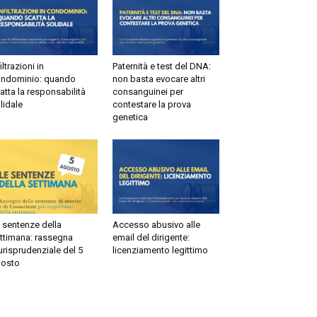
ltrazioni in
Paternità e test del DNA:
dominio: quando
non basta evocare altri
tta la responsabilità
consanguinei per
idale
contestare la prova
genetica
sentenze della
Accesso abusivo alle
timana: rassegna
email del dirigente:
risprudenziale del 5
licenziamento legittimo
sto