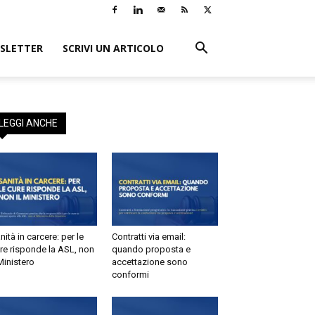
LETTER
SCRIVI UN ARTICOLO
×
i:
o
EGGI ANCHE
tà in carcere: per le
Contratti via email:
e risponde la ASL, non
quando proposta e
inistero
accettazione sono
conformi