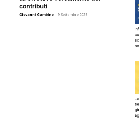
contributi
Autorizzo
Non autorizzo
Giovanni Gambino
-
9 Settembre 2025
liccando su “Iscriviti” dichiari di aver letto e accettato la
privacy
olicy.
Infi
isprudenza
con
Iscriviti
sca
sol
e
Le 
set
giu
ago