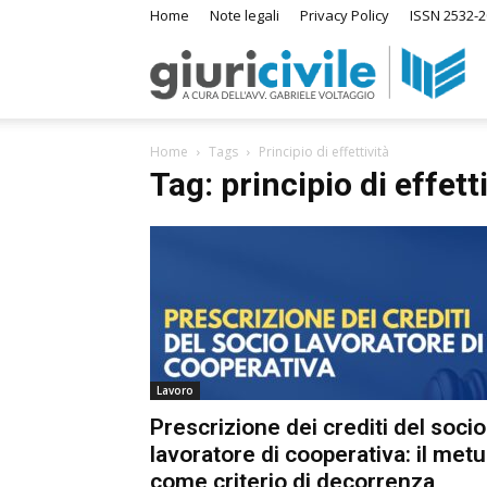
Home
Note legali
Privacy Policy
ISSN 2532-2
Giuri
S
Home
Tags
Principio di effettività
–
Tag: principio di effetti
I
su
Ras
di
Lavoro
Diri
Prescrizione dei crediti del socio
lavoratore di cooperativa: il metu
A
come criterio di decorrenza
m