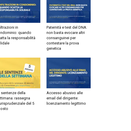
filtrazioni in
Paternità e test del DNA:
ndominio: quando
non basta evocare altri
atta la responsabilità
consanguinei per
lidale
contestare la prova
genetica
 sentenze della
Accesso abusivo alle
ttimana: rassegna
email del dirigente:
urisprudenziale del 5
licenziamento legittimo
osto