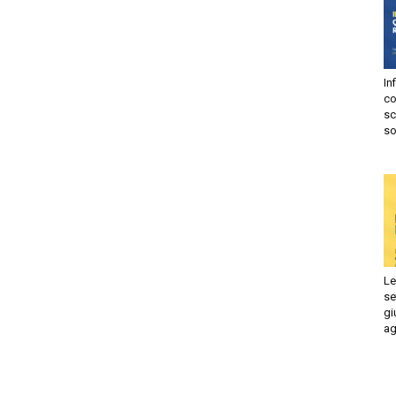
In
risprudenza
co
sc
so
ile
Le
se
gi
ag