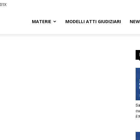
201X
iCivile.it
MATERIE
MODELLI ATTI GIUDIZIARI
NEW
ssegna
Sa
cu
il
itto