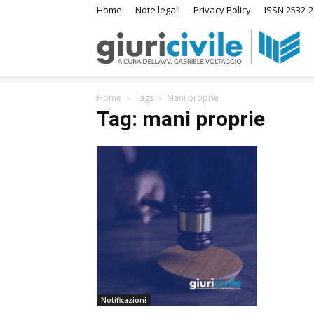
Home
Note legali
Privacy Policy
ISSN 2532-
Giur
Home
Tags
Mani proprie
–
Tag: mani proprie
Ra
di
Dir
Notificazioni