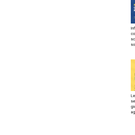
In
risprudenza
co
sc
so
ile
Le
se
gi
ag