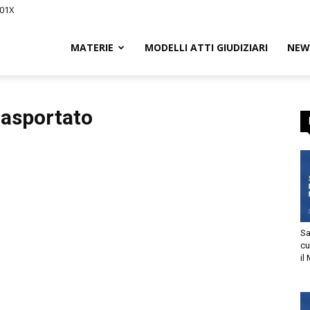
201X
iCivile.it
MATERIE
MODELLI ATTI GIUDIZIARI
NEW
trasportato
ssegna
Sa
cu
il
itto