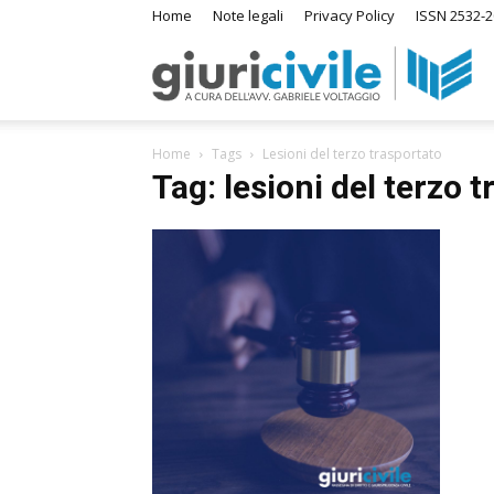
Home
Note legali
Privacy Policy
ISSN 2532-
Giur
Home
Tags
Lesioni del terzo trasportato
–
Tag: lesioni del terzo 
Ra
di
Dir