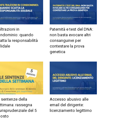
filtrazioni in
Paternità e test del DNA:
ndominio: quando
non basta evocare altri
atta la responsabilità
consanguinei per
lidale
contestare la prova
genetica
 sentenze della
Accesso abusivo alle
ttimana: rassegna
email del dirigente:
urisprudenziale del 5
licenziamento legittimo
osto