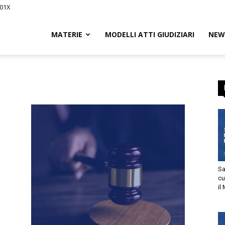
01X
Civile.it
MATERIE
MODELLI ATTI GIUDIZIARI
NEWS
L
segna
Sani
cur
il M
tto
utorizzo l’invio di comunicazioni a scopo commerciale e di
arketing nei limiti indicati nell’
informativa
.