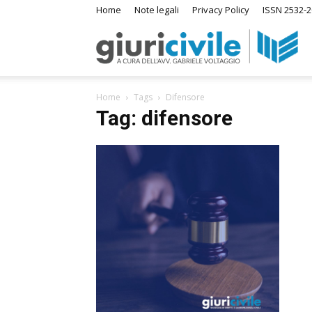
Home
Note legali
Privacy Policy
ISSN 2532-2
Giuri
Home
Tags
Difensore
–
Tag: difensore
Ras
di
Diri
A
m