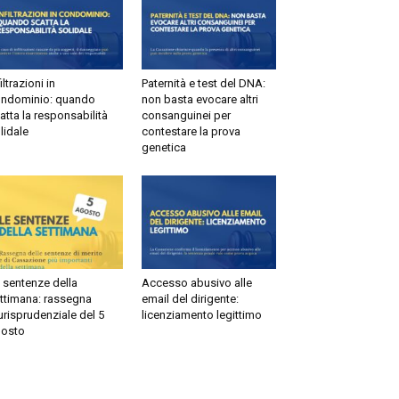
ltrazioni in
Paternità e test del DNA:
dominio: quando
non basta evocare altri
tta la responsabilità
consanguinei per
idale
contestare la prova
genetica
sentenze della
Accesso abusivo alle
timana: rassegna
email del dirigente:
risprudenziale del 5
licenziamento legittimo
sto