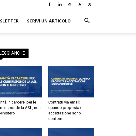
LETTER
SCRIVI UN ARTICOLO
EGGI ANCHE
tà in carcere: per le
Contratti via email:
e risponde la ASL, non
quando proposta e
inistero
accettazione sono
conformi