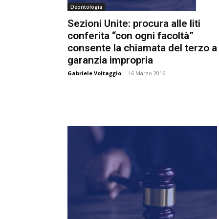
Deontologia
e
Sezioni Unite: procura alle liti
C
conferita “con ogni facoltà”
p
consente la chiamata del terzo a
Giur
garanzia impropria
Gabriele Voltaggio
-
16 Marzo 2016
Civil