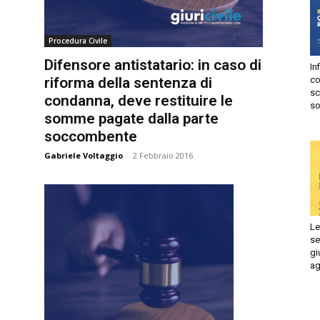
Autorizzo
Non autorizzo
liccando su “Iscriviti” dichiari di aver letto e accettato la
Procedura Civile
privacy
olicy.
Difensore antistatario: in caso di
Infi
isprudenza
riforma della sentenza di
con
Iscriviti
sca
condanna, deve restituire le
sol
somme pagate dalla parte
e
soccombente
Gabriele Voltaggio
-
2 Febbraio 2016
Le 
set
giu
ago