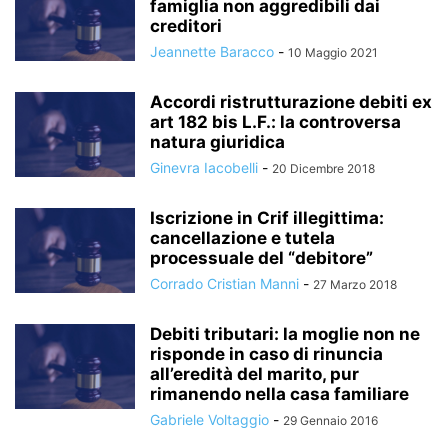
famiglia non aggredibili dai
creditori
Jeannette Baracco
-
10 Maggio 2021
Accordi ristrutturazione debiti ex
art 182 bis L.F.: la controversa
natura giuridica
Ginevra Iacobelli
-
20 Dicembre 2018
Iscrizione in Crif illegittima:
cancellazione e tutela
processuale del “debitore”
Corrado Cristian Manni
-
27 Marzo 2018
Debiti tributari: la moglie non ne
risponde in caso di rinuncia
all’eredità del marito, pur
rimanendo nella casa familiare
Gabriele Voltaggio
-
29 Gennaio 2016