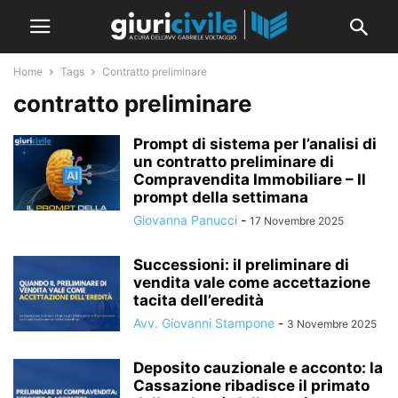
Home
Tags
Contratto preliminare
contratto preliminare
Prompt di sistema per l’analisi di
un contratto preliminare di
Compravendita Immobiliare – Il
prompt della settimana
Giovanna Panucci
-
17 Novembre 2025
Successioni: il preliminare di
vendita vale come accettazione
tacita dell’eredità
Avv. Giovanni Stampone
-
3 Novembre 2025
Deposito cauzionale e acconto: la
Cassazione ribadisce il primato