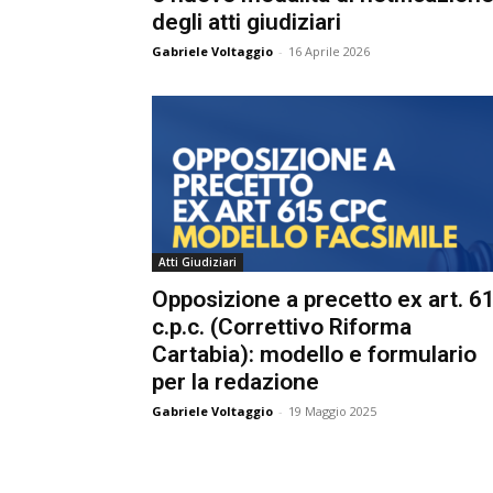
degli atti giudiziari
e
Gabriele Voltaggio
-
16 Aprile 2026
C
p
Giur
Civil
Atti Giudiziari
Opposizione a precetto ex art. 61
c.p.c. (Correttivo Riforma
Cartabia): modello e formulario
per la redazione
Gabriele Voltaggio
-
19 Maggio 2025