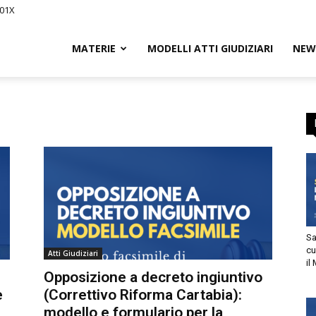
01X
Civile.it
MATERIE
MODELLI ATTI GIUDIZIARI
NEWS
L
segna
Sani
cur
Atti Giudiziari
il M
tto
Opposizione a decreto ingiuntivo
(Correttivo Riforma Cartabia):
utorizzo l’invio di comunicazioni a scopo commerciale e di
modello e formulario per la
arketing nei limiti indicati nell’
informativa
.