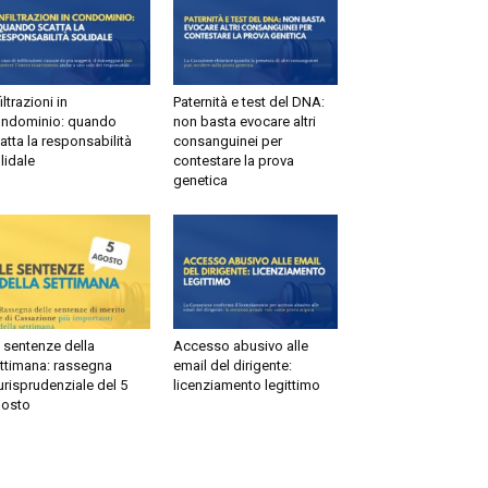
ltrazioni in
Paternità e test del DNA:
dominio: quando
non basta evocare altri
tta la responsabilità
consanguinei per
idale
contestare la prova
genetica
sentenze della
Accesso abusivo alle
timana: rassegna
email del dirigente:
risprudenziale del 5
licenziamento legittimo
sto