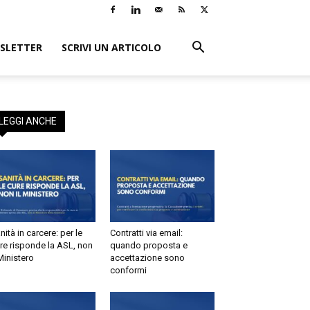
LETTER
SCRIVI UN ARTICOLO
EGGI ANCHE
tà in carcere: per le
Contratti via email:
e risponde la ASL, non
quando proposta e
inistero
accettazione sono
conformi