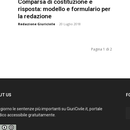
Comparsa di costituzione e
risposta: modello e formulario per
la redazione
Redazione Giuricivile
-
20 Luglio 2018
Pagina 1 di 2
T US
FO
iorno le sentenze più importanti su GiuriCivile.it, portale
ico accessibile gratuitamente.