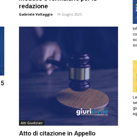
redazione
Autorizzo
Non autorizzo
Gabriele Voltaggio
-
19 Giugno 2025
liccando su “Iscriviti” dichiari di aver letto e accettato la
privacy
olicy.
Infi
isprudenza
con
Iscriviti
sca
sol
e
5
Le 
set
giu
ago
Atti Giudiziari
Atto di citazione in Appello