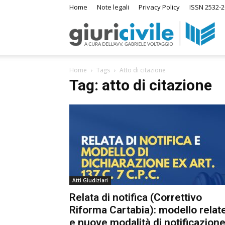
Home
Note legali
Privacy Policy
ISSN 2532-2
Giuri
Home
Tags
Atto di citazione
–
Tag: atto di citazione
Ras
di
Atti Giudiziari
Diri
Relata di notifica (Correttivo
Riforma Cartabia): modello relate
A
e nuove modalità di notificazione
m