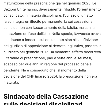
arbitrale.
maturazione della prescrizione già nel gennaio 2025. Le
Sezioni Unite hanno, diversamente, ribadito l’orientamento
Punti di forza
consolidato: in materia disciplinare, l’utilizzo di un atto
•
Aggiornamento normativo e giurisprudenziale costante
falso integra un illecito permanente, la cui cessazione
•
Impostazione pratico-operativa, pensata per l’attività
coincide non con l’accertamento della falsità, ma con la
quotidiana dello studio
cessazione dell’uso dell’atto. Nella specie, l’avvocato aveva
•
Formulari commentati e immediatamente utilizzabili
continuato a fondarsi sul documento sino alla definizione
•
Schemi chiari per orientarsi tra riti, termini e
del giudizio di opposizione al decreto ingiuntivo, passata in
adempimenti
giudicato nel gennaio 2017. Da momento siffatto decorreva
• Formulario online personalizzabile
, incluso con l’acquisto
il termine di prescrizione, pari a sette anni e sei mesi,
sospeso per due anni in ragione del processo penale
Autrice
pendente. Ne è conseguito che, al momento della
Lucilla Nigro
decisione del CNF (marzo 2025), la prescrizione non era
Autrice di formulari giuridici, unitamente al padre avv.
maturata.
Benito Nigro, dall’anno 1990. Avvocato cassazionista,
Mediatore civile e Giudice ausiliario presso la Corte di
Sindacato della Cassazione
Appello di Napoli, sino al dicembre 2022, è attualmente
sulle decisioni disciplinari
Giudice di pace in Agropoli.