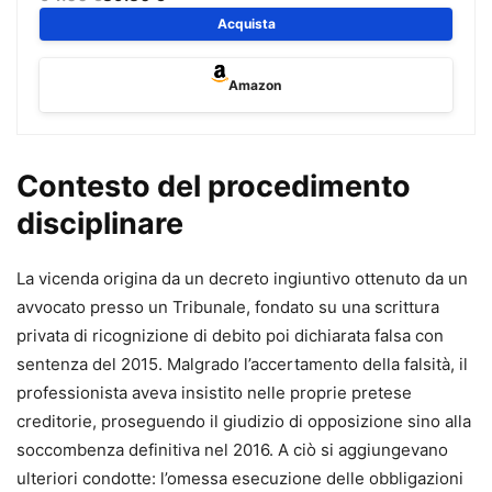
affrontare il processo civile alla luce delle più recenti
Acquista
riforme.
Il volume è
aggiornato al Decreto Giustizia (D.L. 117/2025,
Amazon
conv. in L. 148/2025)
e ai
correttivi Cartabia e mediazione
,
e tiene conto della giurisprudenza più recente e delle
principali innovazioni in materia di rito, digitalizzazione e
Contesto del procedimento
strumenti alternativi di risoluzione delle controversie.
disciplinare
L’opera raccoglie
oltre 200 formule
, ciascuna corredata
da:
•
riferimento normativo puntuale,
La vicenda origina da un decreto ingiuntivo ottenuto da un
•
commento operativo,
avvocato presso un Tribunale, fondato su una scrittura
•
indicazione dei termini e delle scadenze,
privata di ricognizione di debito poi dichiarata falsa con
•
preclusioni processuali,
sentenza del 2015. Malgrado l’accertamento della falsità, il
•
massime giurisprudenziali di riferimento.
professionista aveva insistito nelle proprie pretese
creditorie, proseguendo il giudizio di opposizione sino alla
Un supporto concreto per impostare correttamente la
soccombenza definitiva nel 2016. A ciò si aggiungevano
strategia difensiva e redigere atti completi, aggiornati e
ulteriori condotte: l’omessa esecuzione delle obbligazioni