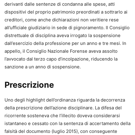
conformi alle nuove regole del processo civile.
derivanti dalle sentenze di condanna alle spese, atti
dispositivi del proprio patrimonio preordinati a sottrarlo ai
Contenuti principali
creditori, come anche dichiarazioni non veritiere rese
Il formulario copre in modo sistematico tutte le fasi e i
all’ufficiale giudiziario in sede di pignoramento. Il Consiglio
procedimenti del processo civile, tra cui:
distrettuale di disciplina aveva irrogato la sospensione
•
parti e difensori, mediazione e negoziazione assistita;
dall’esercizio della professione per un anno e tre mesi. In
•
giudizio di primo grado davanti al tribunale e al giudice di
appello, il Consiglio Nazionale Forense aveva assolto
pace;
l’avvocato dal terzo capo d’incolpazione, riducendo la
•
appello, ricorso per Cassazione e altre impugnazioni;
sanzione a un anno di sospensione.
•
controversie di lavoro;
•
precetto ed esecuzione, opposizioni all’esecuzione;
Prescrizione
•
procedimento di ingiunzione, sfratto e finita locazione;
•
procedimenti cautelari e procedimento semplificato di
Uno degli highlight dell’ordinanza riguarda la decorrenza
cognizione;
della prescrizione dell’azione disciplinare. La difesa del
•
procedimenti possessori;
ricorrente sosteneva che l’illecito doveva considerarsi
•
separazione, divorzio e cumulo delle domande;
istantaneo e cessato con la sentenza di accertamento della
•
arbitrato e trasferimento del contenzioso in sede
falsità del documento (luglio 2015), con conseguente