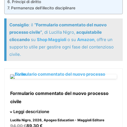
Principi di diritto
Permanenza dell’illecito disciplinare
Consiglio
: il
“Formulario commentato del nuovo
processo civile”
, di Lucilla Nigro,
acquistabile
cliccando
su
Shop Maggioli
o su
Amazon
, offre un
supporto utile per gestire ogni fase del contenzioso
civile.
Formulario commentato del nuovo processo
civile
Giunto all’VIII edizione, il Formulario commentato del
Leggi descrizione
nuovo processo civile rappresenta uno strumento
Lucilla Nigro
, 2026, Apogeo Education - Maggioli Editore
operativo indispensabile per il professionista che deve
94.00 €
89.30 €