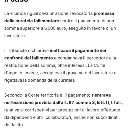
della crisi, gli advisor e i liquidatori – al fine di offrire un
La vicenda riguardava un’azione revocatoria
promossa
supporto nelle criticità e i dubbi che possano sorgere nella
dalla curatela fallimentare
contro il pagamento di una
predisposizione del Piano.
somma superiore a 6.000 euro, eseguito in favore di un
lavoratore.
Monica Mandico
Avvocato cassazionista, Founder di Mandico&Partners.
Il Tribunale dichiarava
inefficace il pagamento nei
Gestore della crisi, curatore, liquidatore e amministratore
confronti del fallimento
e condannava il percettore alla
giudiziario. È presidente di Assoadvisor e coordinatrice
restituzione della somma, oltre interessi. La Corte
della Commissione COA Napoli “Sovrain- debitamento ed
d’appello, invece, accoglieva il gravame del lavoratore e
esdebitazione”. Già componente della Commissione per la
rigettava la domanda della curatela.
nomina degli esperti indipendenti della composizione
negoziata presso la CCIAA di Napoli. Esperta in crisi
Secondo la Corte territoriale, il pagamento
rientrava
d’impresa e procedure di sovraindebitamento e presidente
nell’esenzione prevista dall’art. 67, comma 3, lett. f), l. fall.
,
di enti di promozione sociale. Autrice di numerose
relativa ai corrispettivi per prestazioni di lavoro effettuate
pubblicazioni, dirige la Collana “Soluzioni per la gestione
da dipendenti e altri collaboratori, anche non subordinati,
del debito” di Maggioli Editore, ed è docente di corsi di alta
del fallito.
formazione e master accreditati presso Università e ordini