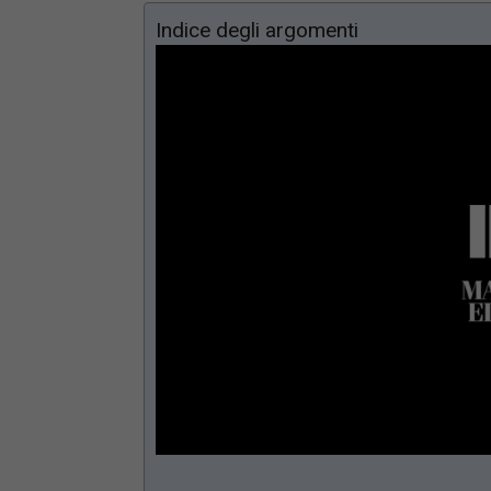
Indice degli argomenti
Loaded
:
Mute
66.17%