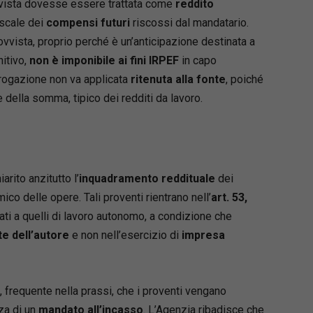
rovvista dovesse essere trattata come
reddito
li e le relative soluzioni, attraverso il
iscale dei
mento della normativa speciale esattoriale alle
compensi futuri
riscossi dal mandatario.
i amministrative, agli istituti civilistici, nonché
ovvista, proprio perché è un’anticipazione destinata a
e penali (ad es. la sospensione disposta dal
nitivo,
non è imponibile ai fini IRPEF
in capo
uito di denuncia per usura).
erogazione non va applicata
ritenuta alla fonte
, poiché
ssionista viene offerto un quadro completo del
 della somma, tipico dei redditi da lavoro.
etro d’azione, con l’indicazione puntuale delle
, dei provvedimenti e risposte della P.A., e dei
m e linee guida dei tribunali.
 D’Alonzo
arito anzitutto l’
inquadramento reddituale
dei
 già Giudice Onorario presso il tribunale di
o delle opere. Tali proventi rientrano nell’
art. 53,
e Giudice dell’Esecuzione in esecuzioni
ati a quelli di lavoro autonomo, a condizione che
, esecuzioni esattoriali mobiliari e immobiliari e
e dell’autore
e non nell’esercizio di
impresa
one all’esecuzione nella fase cautelare.
 frequente nella prassi, che i proventi vengano
za di un
mandato all’incasso
. L’Agenzia ribadisce che