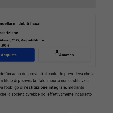
ellare i debiti fiscali
te volume vuole offrire ai professionisti ed ai
escrizione
nti, imprese e privati,
soluzioni difensive,
’Alonzo
, 2025, Maggioli Editore
ernative a quelle tradizionali
, al fine di
1.80 €
e la situazione compromessa.
Acquista
Amazon
olti tutti gli
strumenti utili per una efficace
 ogni fase
, dall’avvio dell’attività
toriale o professionale al primo
 dell’incasso dei proventi, il contratto prevedeva che la
ento/atto impositivo, sino ai rimedi estremi
 titolo di
provvista
. Tale importo non costituiva un
adenza dalle ordinarie azioni difensive.
a l’obbligo di
restituzione integrale
, mediante
, aggiornato alle ultime novità legislative e
he la società avrebbe poi effettivamente incassato
denziali nazionali ed europee, analizza le
zioni più frequenti
, i vizi degli atti impositivi, del
ministrativo, dell’ipoteca e dei pignoramenti