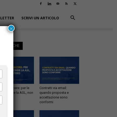
LETTER
SCRIVI UN ARTICOLO
×
EGGI ANCHE
tà in carcere: per le
Contratti via email:
e risponde la ASL, non
quando proposta e
inistero
accettazione sono
conformi