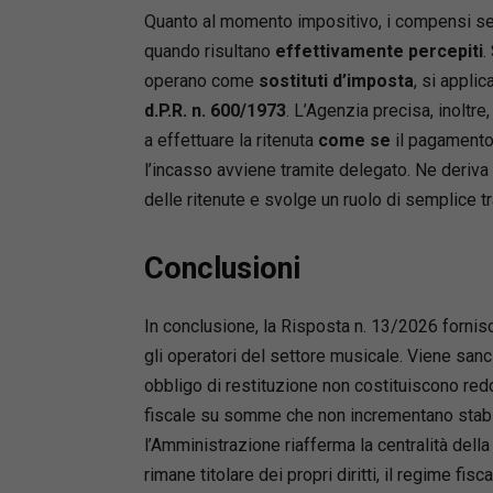
Quanto al momento impositivo, i compensi s
quando risultano
effettivamente percepiti
.
operano come
sostituti d’imposta
, si applic
d.P.R. n. 600/1973
. L’Agenzia precisa, inoltre
a effettuare la ritenuta
come se
il pagamento 
l’incasso avviene tramite delegato. Ne deriva
delle ritenute e svolge un ruolo di semplice tra
Conclusioni
In conclusione, la Risposta n. 13/2026 fornisce
gli operatori del settore musicale. Viene sanc
obbligo di restituzione non costituiscono redd
fiscale su somme che non incrementano stabil
l’Amministrazione riafferma la centralità della 
rimane titolare dei propri diritti, il regime fi