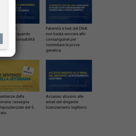
ltrazioni in
Paternità e test del DNA:
dominio: quando
non basta evocare altri
tta la responsabilità
consanguinei per
idale
contestare la prova
genetica
sentenze della
Accesso abusivo alle
timana: rassegna
email del dirigente:
risprudenziale del 5
licenziamento legittimo
sto