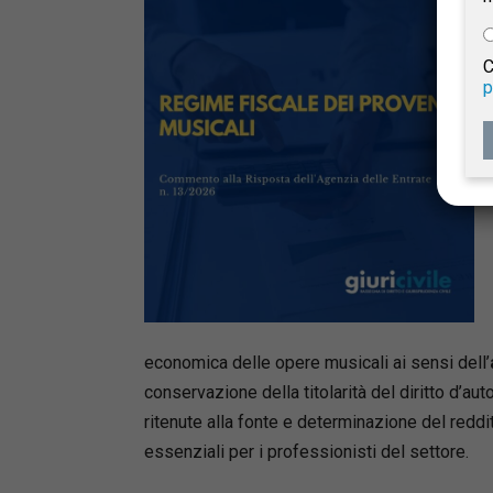
e
C
p
Giur
Civil
economica delle opere musicali ai sensi dell’
conservazione della titolarità del diritto d’aut
ritenute alla fonte e determinazione del redd
essenziali per i professionisti del settore.