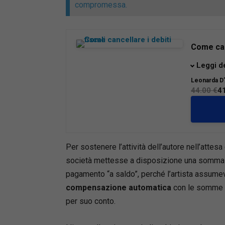
compromessa.
Come canc
Il presen
Leggi d
contribue
Leonarda D
anche alt
44.00 €
4
risolver
Sono racc
difesa in
imprendi
Per sostenere l’attività dell’autore nell’attesa
accertam
società mettesse a disposizione una somma a
post dec
pagamento “a saldo”, perché l’artista assumev
Il lavoro
compensazione automatica
con le somme c
giurispru
per suo conto.
contesta
fermo am