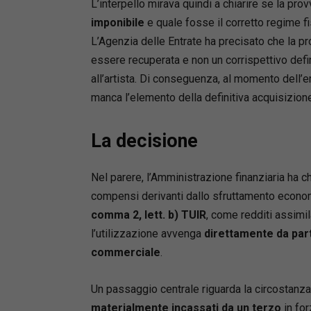
L’interpello mirava quindi a chiarire se la p
esattoria
imponibile
e quale fosse il corretto regime f
coordina
prevision
L’Agenzia delle Entrate ha precisato che la pr
alle norm
essere recuperata e non un corrispettivo defi
PM a seg
all’artista. Di conseguenza, al momento dell’
Al profe
manca l’elemento della definitiva acquisizione
suo perim
circolari
La decisione
vademecu
Leonarda
Nel parere, l’Amministrazione finanziaria ha chi
Avvocato,
compensi derivanti dallo sfruttamento economic
Ferrara 
comma 2, lett. b) TUIR
, come redditi assimil
mobiliari
l’utilizzazione avvenga
direttamente da part
opposizi
commerciale
.
Un passaggio centrale riguarda la circostanza,
materialmente incassati da un terzo
in for