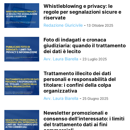
Whistleblowing e privacy: le
regole per segnalazioni sicure e
riservate
Redazione Giuricivile
-
13 Ottobre 2025
Foto di indagati e cronaca
giudiziaria: quando il trattamento
dei dati è lecito
Avv. Laura Biarella
-
23 Luglio 2025
Trattamento illecito dei dati
personali e responsabilità del
titolare: i confini della colpa
organizzativa
Avv. Laura Biarella
-
25 Giugno 2025
Newsletter promozionali e
consenso dell’interessato: i limiti
del trattamento dati ai fini