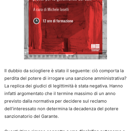
nell’Università Luiss di Roma. Avvocato cassazionista.
Studioso dei diritti della persona, del diritto di famiglia,
della responsabilità civile e del diritto di Internet, ha
pubblicato oltre trecento contributi in tema, fra volumi,
trattati, voci enciclopediche, note e saggi.
Enzo Maria Tripodi
attualmente all’Ufficio legale e al Servizio DPO di
Unioncamere, è un giurista specializzato nella disciplina
Il dubbio da sciogliere è stato il seguente: ciò comporta la
della distribuzione commerciale, nella contrattualistica
perdita del potere di irrogare una sanzione amministrativa?
d’impresa, nel diritto delle nuove tecnologie e della
La replica dei giudici di legittimità è stata negativa. Hanno
privacy, nonché nelle tematiche attinenti la tutela dei
infatti argomentato che il termine massimo di un anno
consumatori. È stato docente della LUISS Business School
previsto dalla normativa per decidere sul reclamo
e Professore a contratto di Diritto Privato presso la facoltà
dell’interessato non determina la decadenza del potere
di Economia della Luiss-Guido Carli. Ha insegnato in
sanzionatorio del Garante.
numerosi Master post laurea ed è autore di oltre quaranta
monografie con le più importanti case editrici.