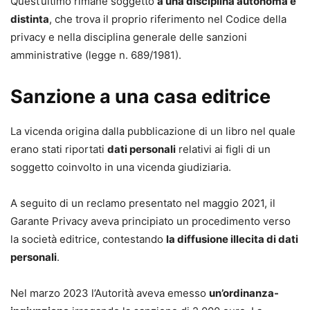
Quest’ultimo rimane soggetto
a una disciplina autonoma e
distinta
, che trova il proprio riferimento nel Codice della
Cristian Ercolano
privacy e nella disciplina generale delle sanzioni
Partner presso Theorema Srl - Consulenti di direzione, con
amministrative (legge n. 689/1981).
sede a Roma; giurista con circa 20 anni di esperienza
nell’applicazione della normativa in materia di protezione
Sanzione a una casa editrice
dei dati personali e più in generale sui temi della
compliance e sostenibilità. Ricopre incarichi di
Responsabile della Protezione dei Dati, Organismo di
La vicenda origina dalla pubblicazione di un libro nel quale
Vigilanza e Organismo Indipendente di Valutazione
erano stati riportati
dati personali
relativi ai figli di un
della performance presso realtà private e pubbliche.
soggetto coinvolto in una vicenda giudiziaria.
Autore di numerosi contributi per trattati, opere
collettanee e riviste specialistiche sia tradizionali che
A seguito di un reclamo presentato nel maggio 2021, il
digitali, svolge continuativamente attività didattica, di
Garante Privacy aveva principiato un procedimento verso
divulgazione ed orientamento nelle materie di
la società editrice, contestando
la diffusione illecita di dati
competenza.
personali
.
Nel marzo 2023 l’Autorità aveva emesso
un’ordinanza-