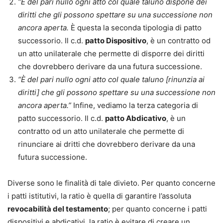
“È del pari nullo ogni atto col quale taluno dispone dei
diritti che gli possono spettare su una successione non
ancora aperta.
È questa la seconda tipologia di patto
successorio. Il c.d.
patto Dispositivo
, è un contratto od
un atto unilaterale che permette di disporre dei diritti
che dovrebbero derivare da una futura successione.
“È del pari nullo ogni atto col quale taluno [rinunzia ai
diritti] che gli possono spettare su una successione non
ancora aperta.”
Infine, vediamo la terza categoria di
patto successorio. Il c.d.
patto Abdicativo
, è un
contratto od un atto unilaterale che permette di
rinunciare ai dritti che dovrebbero derivare da una
futura successione.
Diverse sono le finalità di tale divieto. Per quanto concerne
i patti istitutivi, la ratio è quella di garantire l’assoluta
revocabilità del testamento
; per quanto concerne i patti
dispositivi e abdicativi, la ratio è evitare di creare un