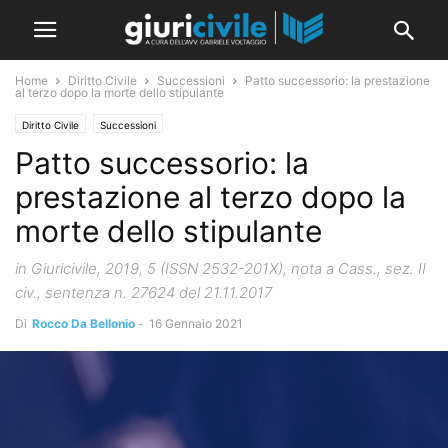
Home
Diritto Civile
Successioni
Patto successorio: la prestazione
al terzo dopo la morte dello stipulante
Diritto Civile
Successioni
Patto successorio: la
prestazione al terzo dopo la
morte dello stipulante
in Giuricivile, 2019, 5 (ISSN 2532-201X), nota a Cass., sez. II
civ., sentenza n. 27624 del 21.11.2017
Di
Rocco Da Bellonio
-
16 Gennaio 2021