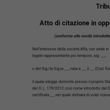
cognizio
Trib
•
procedi
•
separaz
Atto di citazione in op
•
arbitra
arbitrale
(conforme alle novità introdotte
Punti di 
•
Aggiorn
Nell’interesse della società Alfa, con sede in _
costant
legale rappresentante pro tempore, sig. __,
•
Imposta
quotidian
o del Sig./la Sig.ra __, nata a __ il __ (Cod. fis
•
Formula
•
Schemi c
adempim
il quale elegge domicilio presso il proprio Stu
• Formul
del D. L. 179/2012 così come introdotto dal D.
l’acquist
certificata __ nel quale dichiara di voler ric
Autrice