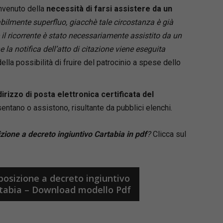
ione dei termini e delle scadenze,
nvenuto della
necessità di farsi assistere da un
ioni processuali,
bilmente superfluo,
giacchè tale circostanza è già
 giurisprudenziali di riferimento.
il ricorrente è stato necessariamente assistito da un
la notifica dell’atto di citazione viene eseguita
rto concreto per impostare correttamente la
della possibilità di fruire del patrocinio a spese dello
 difensiva e redigere atti completi, aggiornati
mi alle nuove regole del processo civile.
ndirizzo di posta elettronica certificata del
 principali
ntano o assistono, risultante da pubblici elenchi.
ario copre in modo sistematico tutte le fasi e i
nti del processo civile, tra cui:
ione a decreto ingiuntivo Cartabia in pdf
?
Clicca sul
 difensori, mediazione e negoziazione assistita;
 di primo grado davanti al tribunale e al giudice
, ricorso per Cassazione e altre impugnazioni;
pposizione a decreto ingiuntivo
ersie di lavoro;
rtabia – Download modello Pdf
o ed esecuzione, opposizioni all’esecuzione;
mento di ingiunzione, sfratto e finita locazione;
menti cautelari e procedimento semplificato di