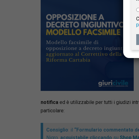
e
C
p
Giur
Civil
notifica
ed è utilizzabile per tutti i giudizi int
particolare:
Consiglio
: il
“Formulario commentato de
Nigro,
acquistabile cliccando
su
Shop Ma