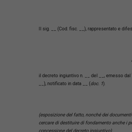
Lucilla N
Autrice d
Benito N
Mediatore
Il sig. __ (Cod. fisc. __), rappresentato e difes
Appello d
Giudice d
il decreto ingiuntivo n. __ del __, emesso dal 
__), notificato in data __ (
doc. 1
).
(esposizione del fatto, nonché dei documenti
cercare di destituire di fondamento anche i pre
concessione del decreto ingiuntivo)