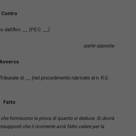
igro
i formulari giuridici, unitamente al padre avv.
Contro
igro, dall’anno 1990. Avvocato cassazionista,
 civile e Giudice ausiliario presso la Corte di
o dall’Avv. __ (P.E.C. __)
i Napoli, sino al dicembre 2022, è attualmente
i pace in Agropoli.
-parte opposta-
Avverso
Tribunale di __ (nel procedimento rubricato al n. R.G.
Fatto
 che forniscono la prova di quanto si deduce. Si dovrà
supposti che il ricorrente avrà fatto valere per la