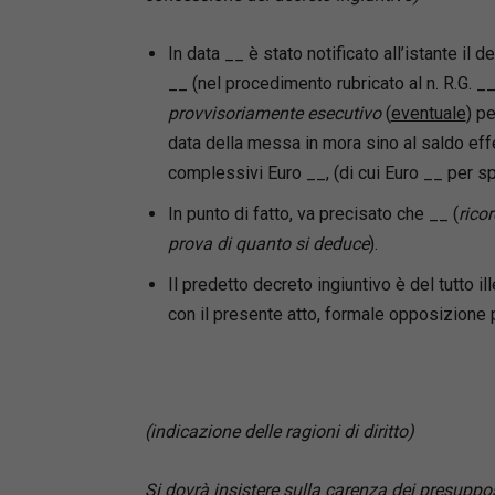
In data __ è stato notificato all’istante il 
__ (nel procedimento rubricato al n. R.G. __
provvisoriamente esecutivo
(
eventuale
) pe
data della messa in mora sino al saldo eff
complessivi Euro __, (di cui Euro __ per sp
In punto di fatto, va precisato che __ (
rico
prova di quanto si deduce
).
Il predetto decreto ingiuntivo è del tutto i
con il presente atto, formale opposizione p
(indicazione delle ragioni di diritto)
Si dovrà insistere sulla carenza dei presuppost