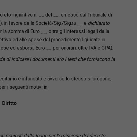
decreto ingiuntivo n. __ del __, emesso dal Tribunale di
), in favore della Società/Sig./Sig.ra __ e
dichiarato
r la somma di Euro __, oltre gli interessi legali dalla
ettivo ed alle spese del procedimento liquidate in
ese ed esborsi, Euro __ per onorari, oltre IVA e CPA).
rda di indicare i documenti e/o i testi che forniscono la
llegittimo e infondato e avverso lo stesso si propone,
er i seguenti motivi in
Diritto
i richiesti dalla legge per l’emissione del decreto