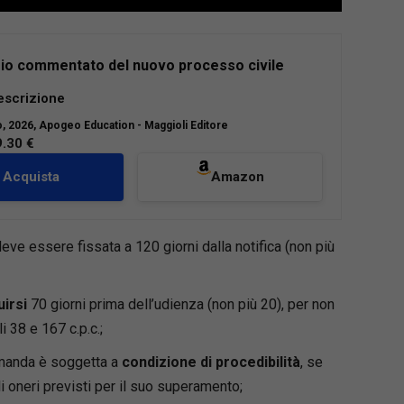
io commentato del nuovo processo civile
l’VIII edizione, il Formulario commentato del
escrizione
ocesso civile rappresenta uno strumento
o
, 2026, Apogeo Education - Maggioli Editore
o indispensabile per il professionista che deve
9.30 €
e il processo civile alla luce delle più recenti
Acquista
Amazon
e è
aggiornato al Decreto Giustizia (D.L.
, conv. in L. 148/2025)
e ai
correttivi Cartabia e
one
, e tiene conto della giurisprudenza più
eve essere fissata a 120 giorni dalla notifica (non più
 delle principali innovazioni in materia di rito,
zazione e strumenti alternativi di risoluzione
uirsi
70 giorni prima dell’udienza (non più 20), per non
ntroversie.
raccoglie
oltre 200 formule
, ciascuna corredata
i 38 e 167 c.p.c.;
domanda è soggetta a
condizione di procedibilità
, se
ento normativo puntuale,
li oneri previsti per il suo superamento;
to operativo,