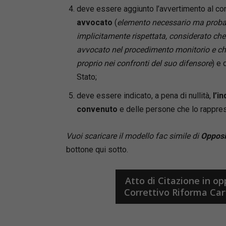
•
indicaz
deve essere aggiunto l’avvertimento al co
•
preclus
avvocato
(
elemento necessario ma proba
•
massime
implicitamente rispettata, considerato che 
avvocato nel procedimento monitorio e che 
Un suppo
proprio nei confronti del suo difensore
) e 
strategia
Stato;
e confor
deve essere indicato, a pena di nullità,
l’i
Contenuti
convenuto
e delle persone che lo rapprese
Il formul
procedime
Vuoi scaricare il modello fac simile di
Opposiz
•
parti e
bottone qui sotto.
•
giudizio
di pace;
•
appello
Atto di Citazione in o
•
controv
Correttivo Riforma Ca
•
precett
•
procedi
•
procedi