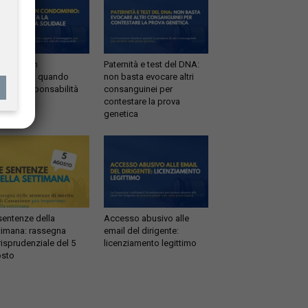
ltrazioni in
Paternità e test del DNA:
dominio: quando
non basta evocare altri
tta la responsabilità
consanguinei per
idale
contestare la prova
genetica
sentenze della
Accesso abusivo alle
timana: rassegna
email del dirigente:
risprudenziale del 5
licenziamento legittimo
sto