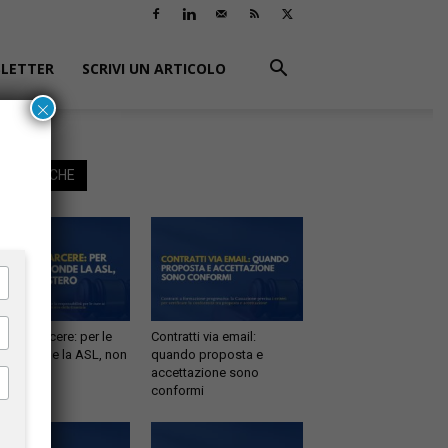
LETTER
SCRIVI UN ARTICOLO
×
EGGI ANCHE
tà in carcere: per le
Contratti via email:
e risponde la ASL, non
quando proposta e
inistero
accettazione sono
conformi