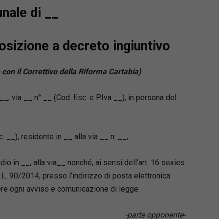
ne;
unale di __
menti possessori;
ione, divorzio e cumulo delle domande;
posizione a decreto ingiuntivo
to e trasferimento del contenzioso in sede
.
 con il Correttivo della Riforma Cartabia)
forza
amento normativo e giurisprudenziale
_, via __ n° __ (Cod. fisc. e P.Iva __), in persona del
e
zione pratico-operativa, pensata per l’attività
a dello studio
c. __), residente in __ alla via __ n. __,
ri commentati e immediatamente utilizzabili
hiari per orientarsi tra riti, termini e
enti
dio in __, alla via__ nonché, ai sensi dell’art. 16 sexies
ario online personalizzabile
, incluso con
L. 90/2014, presso l’indirizzo di posta elettronica
o
evere ogni avviso e comunicazione di legge.
-parte opponente-