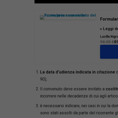
Loaded
:
Mute
66.17%
Formular
Giunto al
Leggi d
nuovo pr
Lucilla Nigr
operativ
94.00 €
8
affrontar
riforme.
Il volum
117/2025
mediazi
La data d’udienza indicata in citazione
d
recente e
90);
digitaliz
Il convenuto deve essere invitato a
costit
delle co
L’opera 
incorrere nelle decadenze di cui agli articol
da:
è necessario indicare, nei casi in cui la 
•
riferim
sono stati assolti da parte del ricorrente g
•
commen