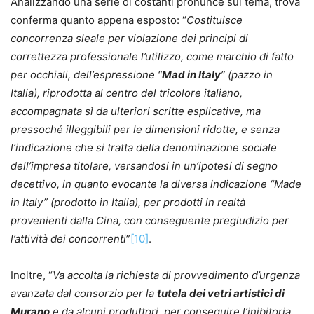
Analizzando una serie di costanti pronunce sul tema, trova
conferma quanto appena esposto: “
Costituisce
concorrenza sleale per violazione dei principi di
correttezza professionale l’utilizzo, come marchio di fatto
per occhiali, dell’espressione “
Mad in Italy
” (pazzo in
Italia), riprodotta al centro del tricolore italiano,
accompagnata sì da ulteriori scritte esplicative, ma
pressoché illeggibili per le dimensioni ridotte, e senza
l’indicazione che si tratta della denominazione sociale
dell’impresa titolare, versandosi in un’ipotesi di segno
decettivo, in quanto evocante la diversa indicazione “Made
in Italy” (prodotto in Italia), per prodotti in realtà
provenienti dalla Cina, con conseguente pregiudizio per
l’attività dei concorrenti
”
[10]
.
Inoltre, “
Va accolta la richiesta di provvedimento d’urgenza
avanzata dal consorzio per la
tutela dei vetri artistici di
Murano
e da alcuni produttori, per conseguire l’inibitoria