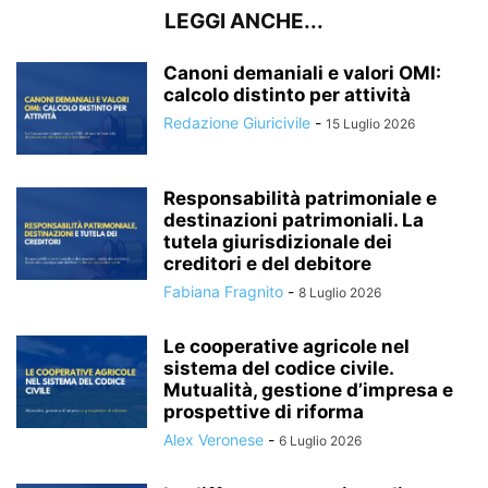
LEGGI ANCHE...
Canoni demaniali e valori OMI:
calcolo distinto per attività
Redazione Giuricivile
-
15 Luglio 2026
Responsabilità patrimoniale e
destinazioni patrimoniali. La
tutela giurisdizionale dei
creditori e del debitore
Fabiana Fragnito
-
8 Luglio 2026
Le cooperative agricole nel
sistema del codice civile.
Mutualità, gestione d’impresa e
prospettive di riforma
Alex Veronese
-
6 Luglio 2026