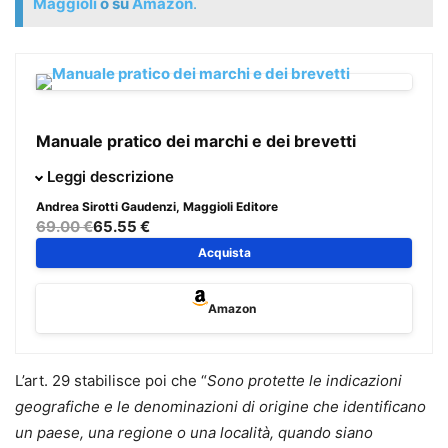
Maggioli
o su
Amazon
.
Manuale pratico dei marchi e dei brevetti
Questa nuova edizione dell’opera analizza la disciplina dei
Leggi descrizione
marchi, dei segni distintivi, dei brevetti per invenzione, dei
Andrea Sirotti Gaudenzi
, Maggioli Editore
modelli e degli altri diritti di privativa industriale, tenuto
69.00 €
65.55 €
conto delle numerose novità legislative e dei più recenti
Acquista
indirizzi giurisprudenziali. Caratterizzato da un taglio
sistematico e operativo, il testo affronta i principali temi
Amazon
legati alla proprietà industriale, esaminando le fonti
nazionali, quelle dell’Unione europea e la
regolamentazione sovranazionale. Il volume è aggiornato
L’art. 29 stabilisce poi che “
Sono protette le indicazioni
alla Legge 24 luglio 2023, n. 102, che ha apportato
geografiche e le denominazioni di origine che identificano
numerose e significative modifiche al codice della
un paese, una regione o una località, quando siano