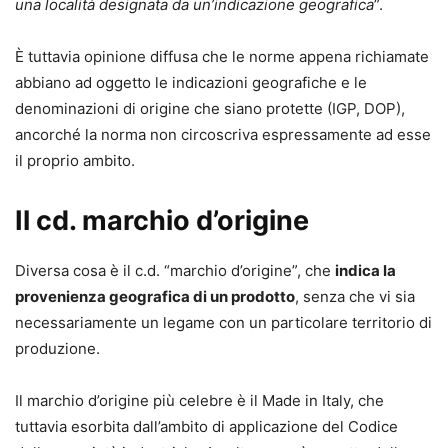
Design Law Treaty del 2024. Ampio spazio viene dedicato
una località designata da un’indicazione geografica
”.
alle strategie processuali utilizzabili in difesa dei diritti di
privativa dinanzi alle Sezioni specializzate in materia di
È tuttavia opinione diffusa che le norme appena richiamate
impresa, con esame di casi pratici e suggerimenti
abbiano ad oggetto le indicazioni geografiche e le
operativi.
denominazioni di origine che siano protette (IGP, DOP),
ancorché la norma non circoscriva espressamente ad esse
Andrea Sirotti Gaudenzi
il proprio ambito.
Avvocato e docente universitario. Svolge attività di
insegnamento presso vari Atenei e centri di formazione. È
Il cd. marchio d’origine
responsabile scientifico di alcuni enti, tra cui l’Istituto
Nazionale per la Formazione Continua di Roma. Direttore
Diversa cosa è il c.d. “marchio d’origine”, che
indica la
di collane e trattati giuridici, è autore di numerosi volumi,
provenienza geografica di un prodotto
, senza che vi sia
tra cui “Il nuovo diritto d’autore”, “Codice della proprietà
necessariamente un legame con un particolare territorio di
industriale” e “I ricorsi alla Corte europea dei diritti
produzione.
dell’uomo”. I suoi articoli vengono pubblicati da diverse
testate, collabora stabilmente con “Guida al Diritto” ed è
Il marchio d’origine più celebre è il Made in Italy, che
membro del comitato di direzione della Rivista di Diritto
tuttavia esorbita dall’ambito di applicazione del Codice
Industriale.