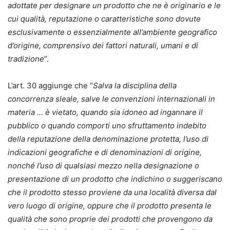
proprietà industriale, introducendo nuove disposizioni in
adottate per designare un prodotto che ne è originario e le
tema di registrazione dei marchi, di invenzioni dei
cui qualità, reputazione o caratteristiche sono dovute
ricercatori e di semplificazione amministrativa e
esclusivamente o essenzialmente all’ambiente geografico
digitalizzazione delle procedure, alla Legge 27 dicembre
d’origine, comprensivo dei fattori naturali, umani e di
2023, n. 206, in tema di valorizzazione, promozione e
tradizione
”.
tutela del made in Italy, e alle recenti fonti dell’UE
dedicate alle indicazioni geografiche. L’opera si interessa
L’art. 30 aggiunge che “
Salva la disciplina della
anche della nuova disciplina dei contrassegni (Legge 14
concorrenza sleale, salve le convenzioni internazionali in
novembre 2024, n. 166). Particolare attenzione viene
materia … è vietato, quando sia idoneo ad ingannare il
offerta agli aspetti pratici del sistema della tutela
pubblico o quando comporti uno sfruttamento indebito
brevettuale unitaria, con riferimenti alla recentissima
della reputazione della denominazione protetta, l’uso di
giurisprudenza del Tribunale unificato dei brevetti. Sono
indicazioni geografiche e di denominazioni di origine,
affrontate anche le novità in tema di intelligenza
nonché l’uso di qualsiasi mezzo nella designazione o
artificiale, complesso fenomeno al quale è stato dedicato
presentazione di un prodotto che indichino o suggeriscano
il Regolamento 2024/1689. Con riferimento alla
che il prodotto stesso proviene da una località diversa dal
protezione dei disegni industriali, vengono analizzate le
vero luogo di origine, oppure che il prodotto presenta le
varie novità giurisprudenziali in materia e il nuovo Riyadh
qualità che sono proprie dei prodotti che provengono da