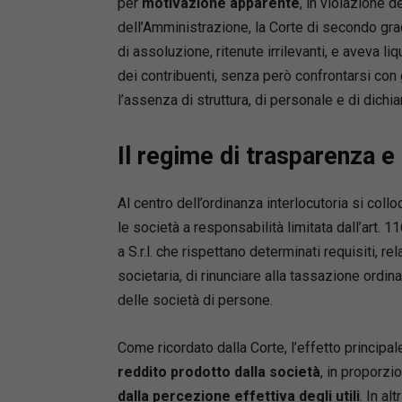
per
motivazione apparente
, in violazione d
dell’Amministrazione, la Corte di secondo gra
di assoluzione, ritenute irrilevanti, e aveva 
dei contribuenti, senza però confrontarsi con 
l’assenza di struttura, di personale e di dichia
Mute
Leonarda
Il regime di trasparenza e
Avvocato,
Ferrara 
mobiliari
Al centro dell’ordinanza interlocutoria si colloc
opposizi
le società a responsabilità limitata dall’art. 
a S.r.l. che rispettano determinati requisiti, r
societaria, di rinunciare alla tassazione ordi
delle società di persone.
Come ricordato dalla Corte, l’effetto principal
reddito prodotto dalla società
, in proporzi
dalla percezione effettiva degli utili
. In al