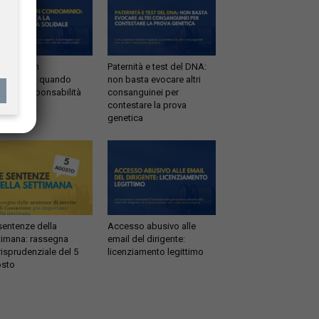
ltrazioni in
Paternità e test del DNA:
dominio: quando
non basta evocare altri
tta la responsabilità
consanguinei per
idale
contestare la prova
genetica
sentenze della
Accesso abusivo alle
timana: rassegna
email del dirigente:
risprudenziale del 5
licenziamento legittimo
sto