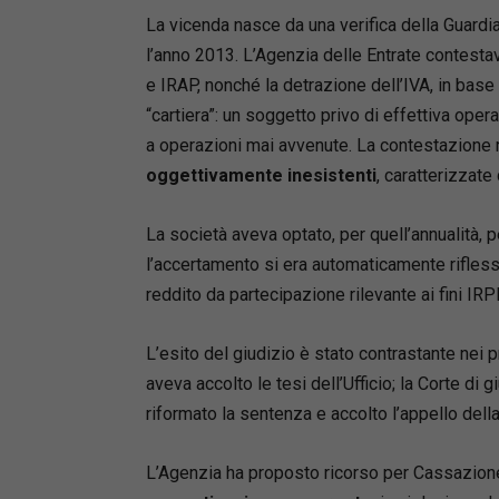
Il lavoro
La vicenda nasce da una verifica della Guardi
giurispru
l’anno 2013. L’Agenzia delle Entrate contestava
contesta
e IRAP, nonché la detrazione dell’IVA, in bas
fermo am
“cartiera”: un soggetto privo di effettiva opera
esattoria
a operazioni mai avvenute. La contestazione r
coordina
oggettivamente inesistenti
, caratterizzate
prevision
alle norm
PM a seg
La società aveva optato, per quell’annualità, 
Al profe
l’accertamento si era automaticamente riflesso
suo perim
reddito da partecipazione rilevante ai fini IRP
circolari
vademecu
L’esito del giudizio è stato contrastante nei 
aveva accolto le tesi dell’Ufficio; la Corte di 
riformato la sentenza e accolto l’appello della
L’Agenzia ha proposto ricorso per Cassazione