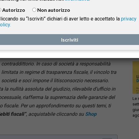
per consultare il testo integrale dell’ordinanza
),
Autorizzo
Non autorizzo
ribadisce un principio cardine del processo tributario:
liccando su “Iscriviti” dichiari di aver letto e accettato la
privacy
la centralità del contraddittorio
. A fronte di una
olicy.
Infi
controversia relativa a operazioni oggettivamente
isprudenza
con
inesistenti, la Corte sceglie di non affrontare il merito
Iscriviti
sca
sol
della questione, fermandosi su un profilo
processuale essenziale: la corretta instaurazione del
e
contraddittorio. In caso di società a responsabilità
limitata in regime di trasparenza fiscale, il vincolo tra
società e soci impone il litisconsorzio necessario.
 la nullità assoluta del giudizio, rilevabile d’ufficio in
ocessuale, riafferma la supremazia delle garanzie del
Le 
set
o fiscale.
Per un approfondimento su questi temi, ti
giu
biti fiscali”
, acquistabile cliccando su
Shop
ago