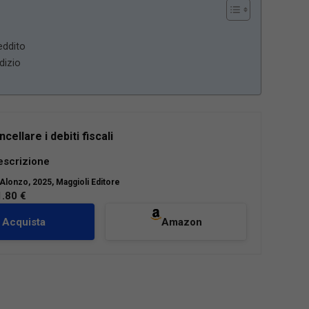
eddito
udizio
ellare i debiti fiscali
te volume vuole offrire ai professionisti ed ai
escrizione
nti, imprese e privati,
soluzioni difensive,
’Alonzo
, 2025, Maggioli Editore
ernative a quelle tradizionali
, al fine di
1.80 €
e la situazione compromessa.
Acquista
Amazon
olti tutti gli
strumenti utili per una efficace
 ogni fase
, dall’avvio dell’attività
toriale o professionale al primo
ento/atto impositivo, sino ai rimedi estremi
adenza dalle ordinarie azioni difensive.