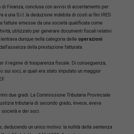
, aggiornato alle ultime novità legislative e
a di Finanza, conclusa con avvisi di accertamento per
denziali nazionali ed europee, analizza le
 a una S.r.l. la deduzione indebita di costi ai fini IRES
zioni più frequenti
, i vizi degli atti impositivi, del
e a fatture emesse da una società qualificata come
ministrativo, dell’ipoteca e dei pignoramenti
tività, utilizzato per generare documenti fiscali relativi
li e le relative soluzioni, attraverso il
ientrava dunque nella categoria delle
operazioni
mento della normativa speciale esattoriale alle
 dall’assenza della prestazione fatturata.
i amministrative, agli istituti civilistici, nonché
e penali (ad es. la sospensione disposta dal
uito di denuncia per usura).
per il regime di trasparenza fiscale. Di conseguenza,
ssionista viene offerto un quadro completo del
 sui soci, ai quali era stato imputato un maggior
etro d’azione, con l’indicazione puntuale delle
EF.
, dei provvedimenti e risposte della P.A., e dei
m e linee guida dei tribunali.
primi due gradi. La Commissione Tributaria Provinciale
giustizia tributaria di secondo grado, invece, aveva
 società e dei soci.
, deducendo un unico motivo: la nullità della sentenza