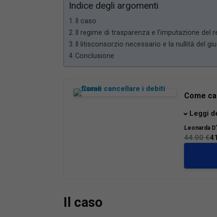
Indice degli argomenti
Il caso
Il regime di trasparenza e l’imputazione del r
Il litisconsorzio necessario e la nullità del gi
Conclusione
Come canc
Il presen
Leggi d
contribue
Leonarda D
anche alt
44.00 €
4
risolver
Sono racc
difesa in
imprendi
Il caso
accertam
post dec