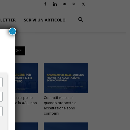
LETTER
SCRIVI UN ARTICOLO
×
EGGI ANCHE
tà in carcere: per le
Contratti via email:
e risponde la ASL, non
quando proposta e
inistero
accettazione sono
conformi