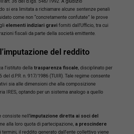
ell’art. 36 del d.lgs. 546/1992. A giudizio
do si era limitata a richiamare alcune sentenze penali
liquidato come non “concretamente confutate” le prove
gli
elementi indiziari gravi
forniti dall’Ufficio, tra cui
razioni fiscali da parte della società emittente.
Loaded
:
66.22%
 D’Alonzo
 l’imputazione del reddito
 già Giudice Onorario presso il tribunale di
e Giudice dell’Esecuzione in esecuzioni
, esecuzioni esattoriali mobiliari e immobiliari e
a l’istituto della
trasparenza fiscale
, disciplinato per
one all’esecuzione nella fase cautelare.
116 del d.P.R. n. 917/1986 (TUIR). Tale regime consente
elativi sia alle dimensioni che alla composizione
naria IRES, optando per un sistema analogo a quello
e consiste nell’
imputazione diretta ai soci del
one alla loro quota di partecipazione,
a prescindere
tri termini, il reddito generato dall’ente collettivo viene