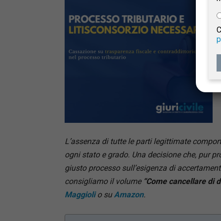
e
C
p
Giur
Civil
L’assenza di tutte le parti legittimate comporta
ogni stato e grado. Una decisione che, pur pr
giusto processo sull’esigenza di accertament
consigliamo il volume
“Come cancellare di de
Maggioli
o su
Amazon
.