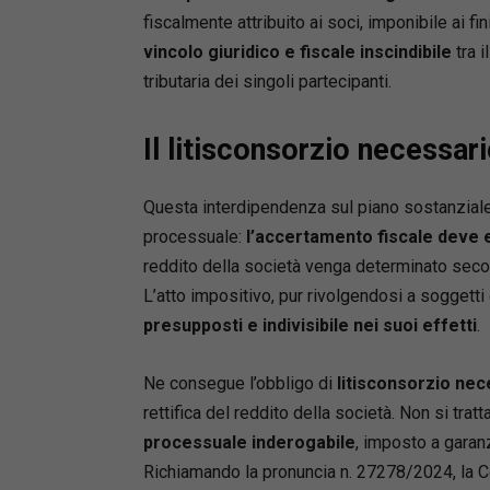
fiscalmente attribuito ai soci, imponibile ai fi
vincolo giuridico e fiscale inscindibile
tra i
tributaria dei singoli partecipanti.
Il litisconsorzio necessario
Questa interdipendenza sul piano sostanziale 
processuale:
l’accertamento fiscale deve 
reddito della società venga determinato secon
L’atto impositivo, pur rivolgendosi a soggetti 
presupposti e indivisibile nei suoi effetti
.
Ne consegue l’obbligo di
litisconsorzio nec
rettifica del reddito della società. Non si tra
processuale inderogabile
, imposto a garanz
Richiamando la pronuncia n. 27278/2024, la Co