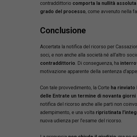
contraddittorio
comporta la nullità assoluta 
grado del processo
, come avvenuto nella f
Conclusione
Accertata la notifica del ricorso per Cassazio
soci, e non anche alla società né all’altro soci
contraddittorio
. Di conseguenza, ha
interro
motivazione apparente della sentenza d’appe
Con tale provvedimento, la Corte
ha rinviato
delle Entrate un termine di novanta giorni
notifica del ricorso anche alle parti non coin
adempimento, e una volta
ripristinata l’inte
nuova udienza per l’esame del ricorso.
La pronuncia
non chiude il giudizio
, ma ne s