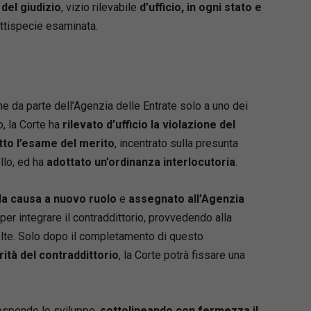
del giudizio
, vizio rilevabile
d’ufficio, in ogni stato e
attispecie esaminata.
ne da parte dell’Agenzia delle Entrate solo a uno dei
o, la Corte ha
rilevato d’ufficio la violazione del
tto l’esame del merito
, incentrato sulla presunta
llo, ed ha
adottato un’ordinanza interlocutoria
.
 la causa a nuovo ruolo
e
assegnato all’Agenzia
per integrare il contraddittorio, provvedendo alla
volte. Solo dopo il completamento di questo
grità del contraddittorio
, la Corte potrà fissare una
ospende lo sviluppo,
sottolineando con fermezza il