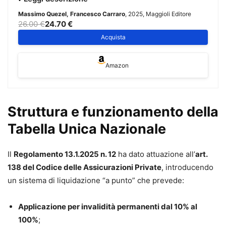
lineamenti giuridici della materia comunemente definita
Massimo Quezel, Francesco Carraro
, 2025, Maggioli Editore
“infortunistica” – proponendo una guida pratica dedicata
26.00 €
24.70 €
all’attività di raccolta e predisposizione della
Acquista
documentazione necessaria a giustificare le richieste
risarcitorie alla compagnia – e, dall’altro, di fornire
valide e
Amazon
utili indicazioni per una corretta gestione della trattativa
stragiudiziale
. Il volume propone soluzioni operative con
consigli pratici riguardanti la
gestione dei rapporti con i
Struttura e funzionamento della
clienti e i collaboratori esterni
. Completano il volume un
Tabella Unica Nazionale
glossario dei termini tecnici più importanti, una selezione
della
normativa vigente
e tutti i riferimenti utili delle
compagnie di assicurazione operanti in Italia
.
Il
Regolamento 13.1.2025 n. 12
ha dato attuazione all’
art.
138 del Codice delle Assicurazioni Private
, introducendo
Massimo Quezel
un sistema di liquidazione “a punto” che prevede:
Consulente in infortunistica dal 1997, fondatore e
presidente del primo franchising in Italia di studi di
Applicazione per invalidità permanenti dal 10% al
consulenza dedicati alla tutela dei diritti dei danneggiati. Ha
100%
;