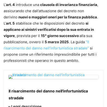
L’
art. 4
introduce una
clausola di invarianza finanziaria
,
assicurando che dall’attuazione del decreto non
derivino
nuovi o maggiori oneri per la finanza pubblica
.
L’
art. 5
stabilisce che le disposizioni del decreto
si
applicano ai sinistri verificatisi dopo la sua entrata in
vigore
, prevista per il
15° giorno successivo
alla sua
pubblicazione, ovvero il
5 marzo 2025
. La guida
“Il
risarcimento del danno nell’infortunistica stradale”
si
propone come un riferimento imprescindibile per tutti i
professionisti che operano in questo ambito.
Il risarcimento del danno nell'infortunistica
stradale
Questo manuale si pone l’obiettivo, da un lato, di illustrare i
Leggi descrizione