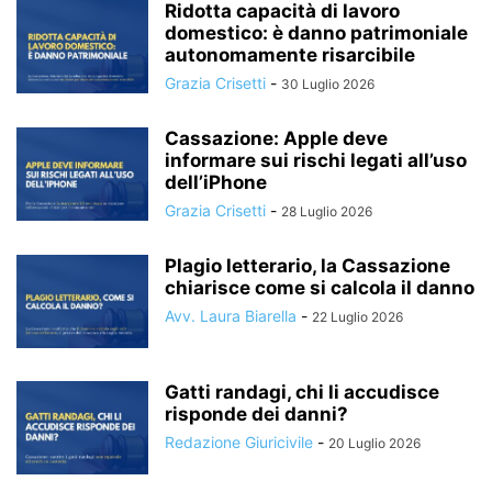
Ridotta capacità di lavoro
domestico: è danno patrimoniale
autonomamente risarcibile
Grazia Crisetti
-
30 Luglio 2026
Cassazione: Apple deve
informare sui rischi legati all’uso
dell’iPhone
Grazia Crisetti
-
28 Luglio 2026
Plagio letterario, la Cassazione
chiarisce come si calcola il danno
Avv. Laura Biarella
-
22 Luglio 2026
Gatti randagi, chi li accudisce
risponde dei danni?
Redazione Giuricivile
-
20 Luglio 2026