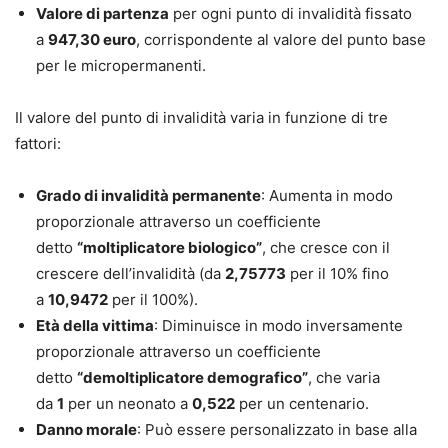
maturato una decennale esperienza come liquidatore
Valore di partenza
per ogni punto di invalidità fissato
assicurativo per una compagnia estera che gli ha permesso
a
947,30 euro
, corrispondente al valore del punto base
di acquisire un’importante esperienza nel settore. È autore
per le micropermanenti.
dei libri inchiesta Assicurazione a delinquere,
Malassicurazione e, con Francesco Carraro, di Salute S.P.A.
Il valore del punto di invalidità varia in funzione di tre
– La Sanità svenduta alle Assicurazioni. Dal 2003 dirige il
fattori:
trimestrale BluNews, dedicato al settore della tutela dei
diritti e del risarcimento del danno (www.massimoquezel.it).
Grado di invalidità permanente
: Aumenta in modo
Francesco Carraro
proporzionale attraverso un coefficiente
Avvocato, vicepresidente dell’associazione forense “La
detto
“moltiplicatore biologico”
, che cresce con il
Meridiana - Giuristi & Responsabilità”, composta da avvocati
crescere dell’invalidità (da
2,75773
per il 10% fino
esperti nel campo della responsabilità civile e del
a
10,9472
per il 100%).
risarcimento. Formatore in ambito giuridico e sulle tecniche
Età della vittima
: Diminuisce in modo inversamente
di comunicazione, è autore dei seguenti saggi: Gestire il
proporzionale attraverso un coefficiente
proprio tempo, Convincere per vincere e I nove semi del
detto
“demoltiplicatore demografico”
, che varia
cambiamento. È coautore, con Massimo Quezel, di Salute
da
1
per un neonato a
0,522
per un centenario.
S.P.A. – La Sanità svenduta alle Assicurazioni
Danno morale
: Può essere personalizzato in base alla