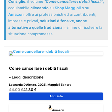
Consiglio
: il volume
“Come cancellare i debiti fiscali”
,
acquistabile
cliccando
su
Shop Maggioli
o su
Amazon
, offre ai professionisti ed ai contribuenti,
imprese e privati,
soluzioni difensive, anche
alternative a quelle tradizionali
, al fine di risolvere la
situazione compromessa.
Come cancellare i debiti fiscali
Il presente volume vuole offrire ai professionisti ed ai
Leggi descrizione
contribuenti, imprese e privati,
soluzioni difensive, anche
Leonarda D’Alonzo
, 2025, Maggioli Editore
alternative a quelle tradizionali
, al fine di risolvere la
44.00 €
41.80 €
situazione compromessa.
Acquista
Sono raccolti tutti gli
strumenti utili per una efficace
Amazon