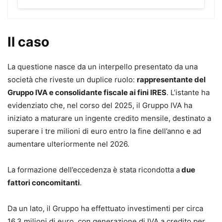
difesa in ogni fase
, dall’avvio dell’attività imprenditoriale o
professionale al primo accertamento/atto impositivo, sino
ai rimedi estremi post decadenza dalle ordinarie azioni
Il caso
difensive.
Il lavoro, aggiornato alle ultime novità legislative e
La questione nasce da un interpello presentato da una
giurisprudenziali nazionali ed europee, analizza le
società che riveste un duplice ruolo:
rappresentante del
contestazioni più frequenti
, i vizi degli atti impositivi, del
Gruppo IVA e consolidante fiscale ai fini IRES
. L’istante ha
fermo amministrativo, dell’ipoteca e dei pignoramenti
evidenziato che, nel corso del 2025, il Gruppo IVA ha
esattoriali e le relative soluzioni, attraverso il
iniziato a maturare un ingente credito mensile, destinato a
coordinamento della normativa speciale esattoriale alle
superare i tre milioni di euro entro la fine dell’anno e ad
previsioni amministrative, agli istituti civilistici, nonché
aumentare ulteriormente nel 2026.
alle norme penali (ad es. la sospensione disposta dal PM a
seguito di denuncia per usura).
La formazione dell’eccedenza è stata ricondotta a
due
Al professionista viene offerto un quadro completo del suo
fattori concomitanti
.
perimetro d’azione, con l’indicazione puntuale delle
circolari, dei provvedimenti e risposte della P.A., e dei
Da un lato, il Gruppo ha effettuato investimenti per circa
vademecum e linee guida dei tribunali.
16,3 milioni di euro, con generazione di IVA a credito per