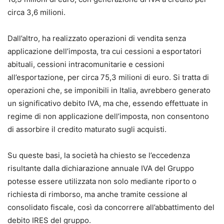
circa 3,6 milioni.
Leonarda D’Alonzo
Avvocato, già Giudice Onorario presso il tribunale di
Dall’altro, ha realizzato operazioni di vendita senza
Ferrara e Giudice dell’Esecuzione in esecuzioni mobiliari,
applicazione dell’imposta, tra cui cessioni a esportatori
esecuzioni esattoriali mobiliari e immobiliari e
abituali, cessioni intracomunitarie e cessioni
opposizione all’esecuzione nella fase cautelare.
all’esportazione, per circa 75,3 milioni di euro. Si tratta di
operazioni che, se imponibili in Italia, avrebbero generato
un significativo debito IVA, ma che, essendo effettuate in
regime di non applicazione dell’imposta, non consentono
di assorbire il credito maturato sugli acquisti.
Su queste basi, la società ha chiesto se l’eccedenza
risultante dalla dichiarazione annuale IVA del Gruppo
potesse essere utilizzata non solo mediante riporto o
richiesta di rimborso, ma anche tramite cessione al
consolidato fiscale, così da concorrere all’abbattimento del
debito IRES del gruppo.