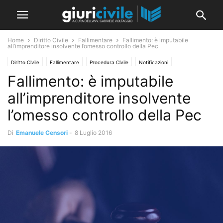
Home
Diritto Civile
Fallimentare
Fallimento: è imputabile
all’imprenditore insolvente l’omesso controllo della Pec
Diritto Civile
Fallimentare
Procedura Civile
Notificazioni
Fallimento: è imputabile
all’imprenditore insolvente
l’omesso controllo della Pec
Di
Emanuele Censori
-
8 Luglio 2016