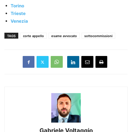
Torino
Trieste
Venezia
TAGS
corte appello
esame avvocato
sottocommissioni
Gabriele Voltaggio