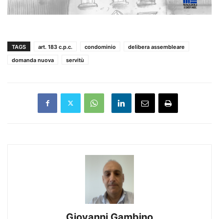
TAGS
art. 183 c.p.c.
condominio
delibera assembleare
domanda nuova
servitù
Giovanni Gambino