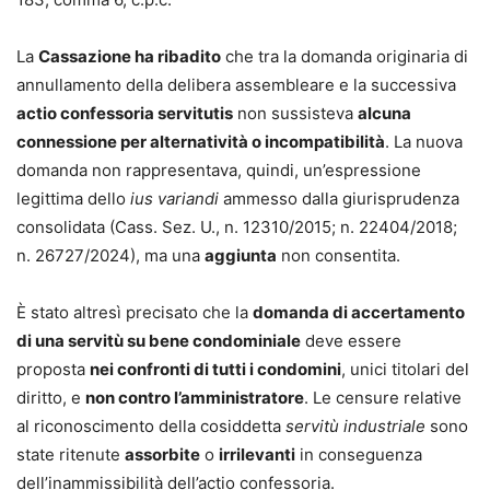
La
Cassazione ha ribadito
che tra la domanda originaria di
annullamento della delibera assembleare e la successiva
actio confessoria servitutis
non sussisteva
alcuna
connessione per alternatività o incompatibilità
. La nuova
domanda non rappresentava, quindi, un’espressione
legittima dello
ius variandi
ammesso dalla giurisprudenza
consolidata (Cass. Sez. U., n. 12310/2015; n. 22404/2018;
n. 26727/2024), ma una
aggiunta
non consentita.
È stato altresì precisato che la
domanda di accertamento
di una servitù su bene condominiale
deve essere
proposta
nei confronti di tutti i condomini
, unici titolari del
diritto, e
non contro l’amministratore
. Le censure relative
al riconoscimento della cosiddetta
servitù industriale
sono
state ritenute
assorbite
o
irrilevanti
in conseguenza
dell’inammissibilità dell’actio confessoria.