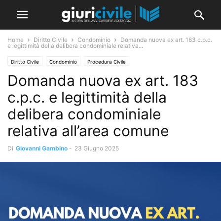
Home
Diritto Civile
Condominio
Domanda nuova ex art. 183 c.p.c.
e legittimità della delibera condominiale relativa...
Diritto Civile
Condominio
Procedura Civile
Domanda nuova ex art. 183
c.p.c. e legittimità della
delibera condominiale
relativa all’area comune
Di
Giovanni Gambino
-
23 Giugno 2025