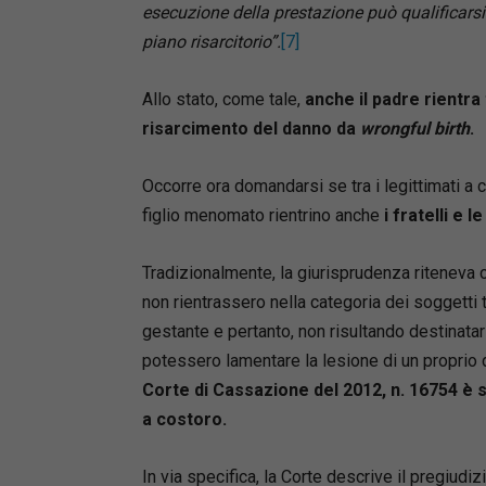
esecuzione della prestazione può qualificar
piano risarcitorio”.
[7]
Allo stato, come tale,
anche il padre rientra 
risarcimento del danno da
wrongful birth
.
Occorre ora domandarsi se tra i legittimati a c
figlio menomato rientrino anche
i fratelli e l
Tradizionalmente, la giurisprudenza riteneva ch
non rientrassero nella categoria dei soggetti te
gestante e pertanto, non risultando destinatar
potessero lamentare la lesione di un proprio di
Corte di Cassazione del 2012, n. 16754 è s
a costoro.
In via specifica, la Corte descrive il pregiu