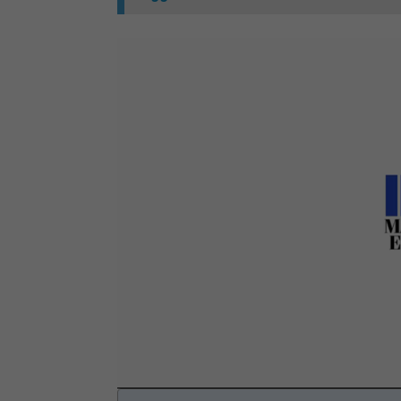
Loaded
:
Mute
66.17%