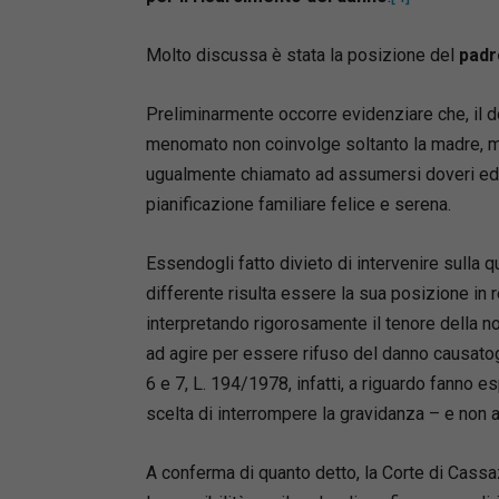
Molto discussa è stata la posizione del
padr
Preliminarmente occorre evidenziare che, il dol
menomato non coinvolge soltanto la madre, ma
ugualmente chiamato ad assumersi doveri ed o
pianificazione familiare felice e serena.
Essendogli fatto divieto di intervenire sulla
differente risulta essere la sua posizione in r
interpretando rigorosamente il tenore della no
ad agire per essere rifuso del danno causatogl
6 e 7, L. 194/1978, infatti, a riguardo fanno 
scelta di interrompere la gravidanza – e non a
A conferma di quanto detto, la Corte di Cassa