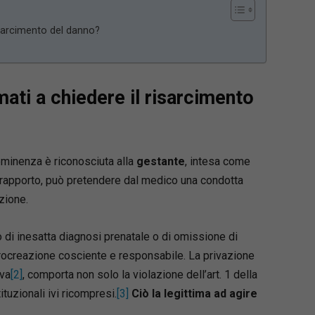
risarcimento del danno?
mati a chiedere il risarcimento
reminenza è riconosciuta alla
gestante
, intesa come
ale rapporto, può pretendere dal medico una condotta
zione.
o di inesatta diagnosi prenatale o di omissione di
 procreazione cosciente e responsabile. La privazione
iva
[2]
, comporta non solo la violazione dell’art. 1 della
uzionali ivi ricompresi.
[3]
Ciò la legittima ad agire