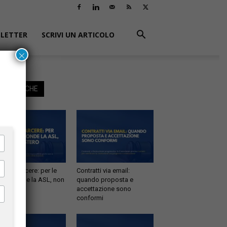
LETTER
SCRIVI UN ARTICOLO
×
EGGI ANCHE
tà in carcere: per le
Contratti via email:
e risponde la ASL, non
quando proposta e
inistero
accettazione sono
conformi