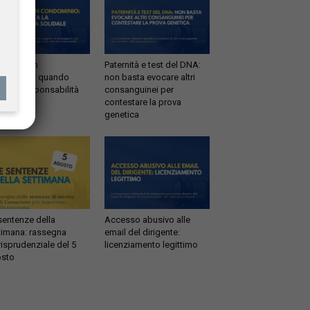
ltrazioni in
Paternità e test del DNA:
dominio: quando
non basta evocare altri
tta la responsabilità
consanguinei per
idale
contestare la prova
genetica
sentenze della
Accesso abusivo alle
timana: rassegna
email del dirigente:
risprudenziale del 5
licenziamento legittimo
sto