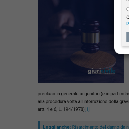
e
C
p
Giur
Civil
precluso in generale ai genitori (e in particola
alla procedura volta all’interruzione della grav
artt. 4 e 6, L. 194/1978)
[1]
.
Leggi anche:
Risarcimento del danno da na