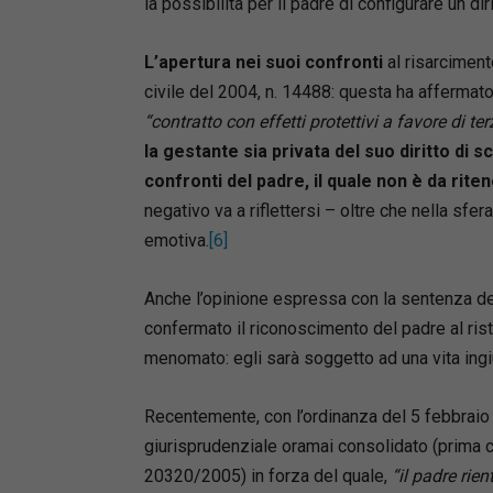
la possibilità per il padre di configurare un di
L’apertura nei suoi confronti
al risarcimen
civile del 2004, n. 14488: questa ha affermato
“contratto con effetti protettivi a favore di ter
la gestante sia privata del suo diritto di s
confronti del padre, il quale non è da rit
negativo va a riflettersi – oltre che nella sfe
emotiva.
[6]
Anche l’opinione espressa con la sentenza del
confermato il riconoscimento del padre al risto
menomato: egli sarà soggetto ad una vita ingiu
Recentemente, con l’ordinanza del 5 febbraio
giurisprudenziale oramai consolidato (prima 
20320/2005) in forza del quale,
“il padre rien