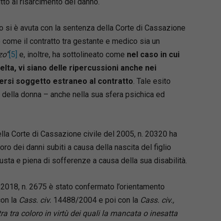
ritto al risarcimento del danno.
to si è avuta con la sentenza della Corte di Cassazione
 come il contratto tra gestante e medico sia un
zo”
[5]
e, inoltre, ha sottolineato come
nel caso in cui
celta, vi siano delle ripercussioni anche nei
enersi soggetto estraneo al contratto
. Tale esito
ra della donna – anche nella sua sfera psichica ed
la Corte di Cassazione civile del 2005, n. 20320 ha
ro dei danni subiti a causa della nascita del figlio
sta e piena di sofferenze a causa della sua disabilità.
 2018, n. 2675 è stato confermato l’orientamento
con la
Cass. civ.
14488/2004 e poi con la
Cass. civ.,
tra tra coloro in virtù dei quali la mancata o inesatta