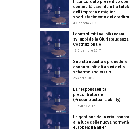
Il concordato preventivo con
e
continuità aziendale tra tutel
dell’impresa e miglior
soddisfacimento dei credito
4 Gennaio 2018
Giu
I controlimiti nei più recenti
sviluppi della Giurisprudenza
Costituzionale
18 Dicembre 2017
Civ
Società occulta e procedure
concorsuali: gli abusi dello
schermo societario
26 Aprile 2017
La responsabilità
precontrattuale
(Precontractual Liability)
10 Marzo 2017
La gestione della crisi banca
alla luce della nuova normati
europea: il Bail-in