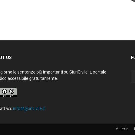
UT US
F
giorno le sentenze più importanti su GiuriCivile.it, portale
dico accessibile gratuitamente.
attaci:
info@giuricivile.it
Materie