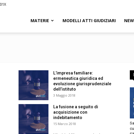
201X
iCivile.it
MATERIE
MODELLI ATTI GIUDIZIARI
NEW
ssegna
L’impresa familiare:
ermeneutica giuridica ed
evoluzione giurisprudenziale
dell’istituto
3 Maggio 2018
La fusione a seguito di
acquisizione con
itto
indebitamento
Sa
15 Marzo 2018
cu
il