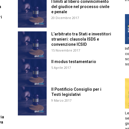
I limiti al libero convincimento
a
del giudice nel processo civile
e penale
ri
20 Dicembre 2017
risprudenza
L’arbitrato tra Stati e investitori
stranieri: clausola ISDS e
convenzione ICSID
In
15 Novembre 2017
ile
co
sc
Il modus testamentario
so
5 Aprile 2017
Il Pontificio Consiglio per i
Testi legislativi
9 Marzo 2017
Le
ria
se
va
gi
ag