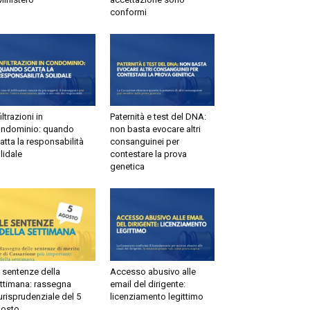
conformi
filtrazioni in
Paternità e test del DNA:
ndominio: quando
non basta evocare altri
atta la responsabilità
consanguinei per
lidale
contestare la prova
genetica
 sentenze della
Accesso abusivo alle
ttimana: rassegna
email del dirigente:
urisprudenziale del 5
licenziamento legittimo
osto