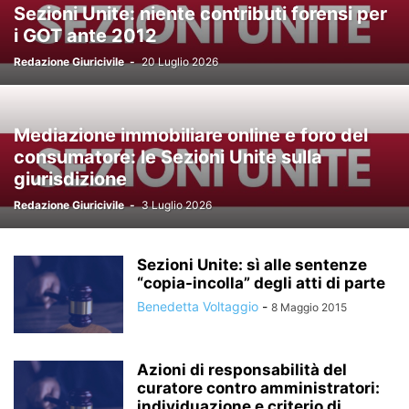
Sezioni Unite: niente contributi forensi per
i GOT ante 2012
Redazione Giuricivile
-
20 Luglio 2026
Mediazione immobiliare online e foro del
consumatore: le Sezioni Unite sulla
giurisdizione
Redazione Giuricivile
-
3 Luglio 2026
Sezioni Unite: sì alle sentenze
“copia-incolla” degli atti di parte
Benedetta Voltaggio
-
8 Maggio 2015
Azioni di responsabilità del
curatore contro amministratori:
individuazione e criterio di