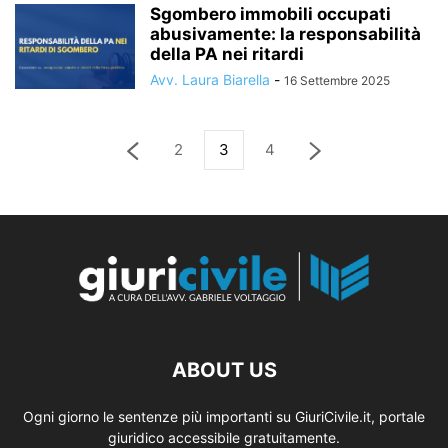
Sgombero immobili occupati
abusivamente: la responsabilità
della PA nei ritardi
Avv. Laura Biarella
-
16 Settembre 2025
2
3
4
ABOUT US
Ogni giorno le sentenze più importanti su GiuriCivile.it, portale
giuridico accessibile gratuitamente.