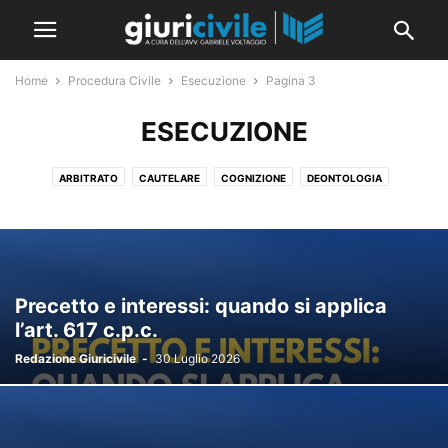
Home
Procedura Civile
Esecuzione
Pagina 3
ESECUZIONE
ARBITRATO
CAUTELARE
COGNIZIONE
DEONTOLOGIA
ESECUZIONE
FASE ISTRUTTORIA
IMPUGNAZIONI
MINORILE
MONITORIO
NOTIFICAZIONI
PROCEDIMENTI SOMMARI
PROCEDURE CONCORSUALI
PROCESSO CIVILE TELEMATICO
SPESE PROCESSUALI
Precetto e interessi: quando si applica
l’art. 617 c.p.c.
Redazione Giuricivile
-
30 Luglio 2026