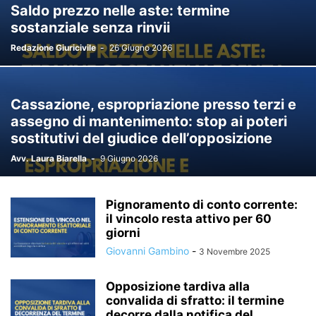
Saldo prezzo nelle aste: termine
sostanziale senza rinvii
Redazione Giuricivile
-
26 Giugno 2026
Cassazione, espropriazione presso terzi e
assegno di mantenimento: stop ai poteri
sostitutivi del giudice dell’opposizione
Avv. Laura Biarella
-
9 Giugno 2026
Pignoramento di conto corrente:
il vincolo resta attivo per 60
giorni
Giovanni Gambino
-
3 Novembre 2025
Opposizione tardiva alla
convalida di sfratto: il termine
decorre dalla notifica del