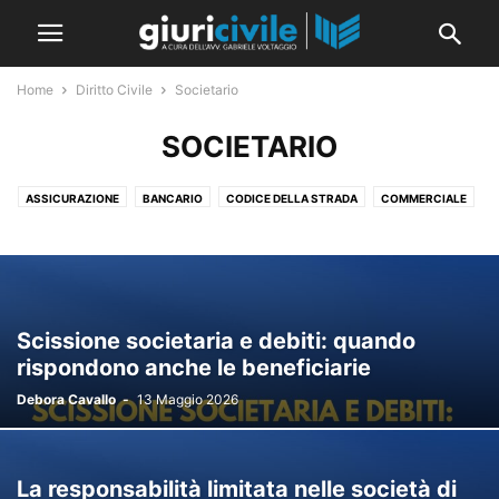
Home
Diritto Civile
Societario
SOCIETARIO
ASSICURAZIONE
BANCARIO
CODICE DELLA STRADA
COMMERCIALE
CONDOMINIO
CRISI D'IMPRESA
DIRITTI REALI
FALLIMENTARE
GARANZIE
GDPR E PRIVACY
LAVORO
OBBLIGAZIONI E CONTRATTI
PERSONE E FAMIGLIA
RESPONSABILITÀ MEDICA
RESPONSABILITÀ PROFESSIONALE
RISARCIMENTO DEL DANNO
Scissione societaria e debiti: quando
SOCIETARIO
SUCCESSIONI
TITOLI DI CREDITO
TRIBUTARIO
rispondono anche le beneficiarie
TUTELARE
Debora Cavallo
-
13 Maggio 2026
La responsabilità limitata nelle società di