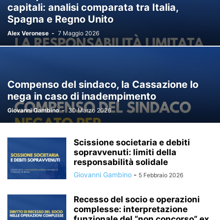
capitali: analisi comparata tra Italia,
Spagna e Regno Unito
Alex Veronese
-
7 Maggio 2026
Compenso del sindaco, la Cassazione lo
nega in caso di inadempimento
Giovanni Gambino
-
30 Marzo 2026
Scissione societaria e debiti
sopravvenuti: limiti della
responsabilità solidale
Giovanni Gambino
-
5 Febbraio 2026
Recesso del socio e operazioni
complesse: interpretazione
funzionale del “non concorso” ex