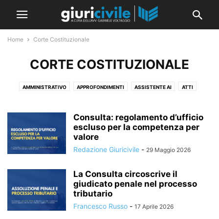
Home
Corte Costituzionale
CORTE COSTITUZIONALE
AMMINISTRATIVO
APPROFONDIMENTI
ASSISTENTE AI
ATTI
ATTI GIUDIZIARI
CEDU
CGUE
CORTE COSTITUZIONALE
CORTE DEI CONTI
DEONTOLOGIA
DIRITTO CIVILE
Consulta: regolamento d’ufficio
DIVENTARE AVVOCATO
escluso per la competenza per
ESAME DI AVVOCATO
GENERALE
valore
GUIDE E RACCOLTE
IL CONSIGLIO DELLA SETTIMANA
Redazione Giuricivile
-
29 Maggio 2026
IL PROMPT DELLA SETTIMANA
IMMIGRAZIONE
INTERNAZIONALE
LINGUA STRANIERA: INGLESE
MERITO
NEW
NORME E LEGGI
La Consulta circoscrive il
PABLIC
PENALE
PROCEDURA CIVILE
RASSEGNA SENTENZE
giudicato penale nel processo
RIVISTA
SENTENZE
SEZIONI UNITE
SPONSOR
STRAGIUDIZIALE
tributario
TESI E UNIVERSITÀ
Francesco Russo
-
17 Aprile 2026