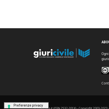
ABOU
Ogni g
giurid
Conta
© Giuricivile.it (ISSN 2532-201X) - Copyright 2003-2023 - M