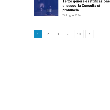
Terzo genere e rettificazione
e
di sesso: la Consulta si
pronuncia
C
24 Luglio 2024
p
Giur
...
1
2
3
10
Civil