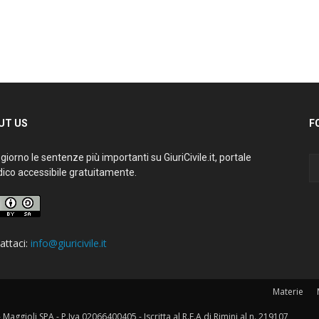
T US
FO
iorno le sentenze più importanti su GiuriCivile.it, portale
ico accessibile gratuitamente.
ttaci:
info@giuricivile.it
Materie
M
aggioli SPA - P.Iva 02066400405 - Iscritta al R.E.A di Rimini al n. 219107