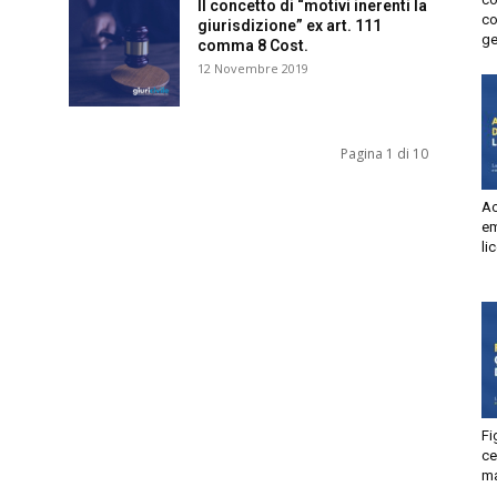
Il concetto di “motivi inerenti la
con
giurisdizione” ex art. 111
Autorizzo
Non autorizzo
gen
comma 8 Cost.
liccando su “Iscriviti” dichiari di aver letto e accettato la
privacy
12 Novembre 2019
olicy.
isprudenza
Iscriviti
Pagina 1 di 10
e
Acc
ema
lic
Fig
ces
man