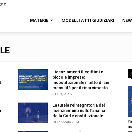
01X
Civile.it
MATERIE
MODELLI ATTI GIUDIZIARI
NEWS
LE
segna
Licenziamenti illegittimi e
L
piccole imprese:
.
incostituzionale il tetto di sei
mensilità per il risarcimento
23 Luglio 2025
La tutela reintegratoria dei
licenziamenti nulli: l’analisi
tto
della Corte costituzionale
Pat
28 Febbraio 2024
utorizzo l’invio di comunicazioni a scopo commerciale e di
non
arketing nei limiti indicati nell’
informativa
.
con