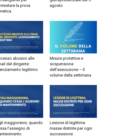
testare la prova
agosto
etica
esso abusivo alle
Misure protettive e
il del dirigente:
sospensione
enziamento legittimo
dell’esecuzione – Il
volume della settimana
li maggiorenni, quando
Lesione di legittima:
sa l’assegno di
masse distinte per ogni
tenimento
successione