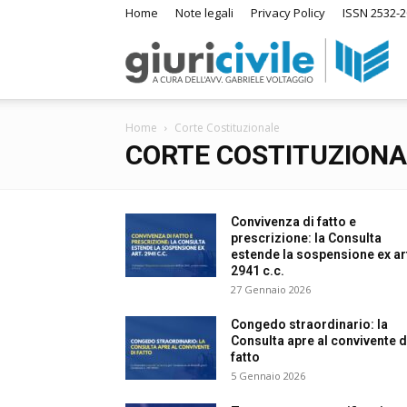
Home
Note legali
Privacy Policy
ISSN 2532-2
Giuri
Home
Corte Costituzionale
–
CORTE COSTITUZIONA
Ras
Convivenza di fatto e
prescrizione: la Consulta
estende la sospensione ex art
2941 c.c.
di
27 Gennaio 2026
Congedo straordinario: la
Consulta apre al convivente di
Diri
fatto
5 Gennaio 2026
A
m