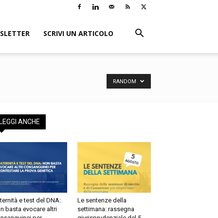
LETTER
SCRIVI UN ARTICOLO
RANDOM
EGGI ANCHE
ernità e test del DNA:
Le sentenze della
 basta evocare altri
settimana: rassegna
sanguinei per
giurisprudenziale del 5