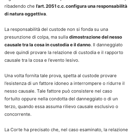
ribadendo che
l’art. 2051 c.c. configura una responsabilità
sempre allineati i modelli alle evoluzioni giurisprudenziali
di natura oggettiva
.
e alle eventuali ulteriori novità normative.
Acquista subito il formulario per avere a disposizione
La responsabilità del custode non si fonda su una
modelli completi, personalizzabili e già sperimentati in
presunzione di colpa, ma sulla
dimostrazione del nesso
giudizio, aggiornati alle ultime riforme: uno strumento
causale tra la cosa in custodia e il danno
. Il danneggiato
operativo che consente di impostare fin da ora atti efficaci
deve quindi provare la relazione di custodia e il rapporto
e conformi al nuovo quadro normativo, senza rischiare di
causale tra la cosa e l’evento lesivo.
lavorare su schemi superati.
Una volta fornita tale prova, spetta al custode provare
l’esistenza di un fattore idoneo a interrompere o ridurre il
nesso causale. Tale fattore può consistere nel caso
fortuito oppure nella condotta del danneggiato o di un
terzo, quando essa assuma rilievo causale esclusivo o
concorrente.
La Corte ha precisato che, nel caso esaminato, la relazione