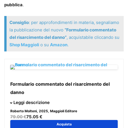
pubblica
.
Consiglio
: per approfondimenti in materia, segnaliamo
la pubblicazione del nuovo
“Formulario commentato
del risarcimento del danno”
, acquistabile cliccando su
Shop Maggioli
o su
Amazon
.
Formulario commentato del risarcimento del
danno
Il volume raccoglie oltre 150 formule selezionate tra i casi
Leggi descrizione
più frequenti del contenzioso civile, frutto di quasi
Roberto Molteni
, 2025, Maggioli Editore
vent’anni di esperienza nella tutela del danneggiato. Ogni
79.00 €
75.05 €
modello è personalizzato, aggiornato al correttivo
Acquista