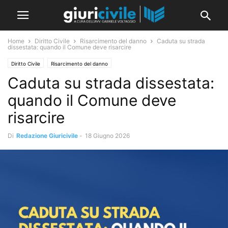
Home
Diritto Civile
Risarcimento del danno
Caduta su strada
dissestata: quando il Comune deve risarcire
Diritto Civile
Risarcimento del danno
Caduta su strada dissestata:
quando il Comune deve
risarcire
Di
Redazione Giuricivile
-
18 Giugno 2026