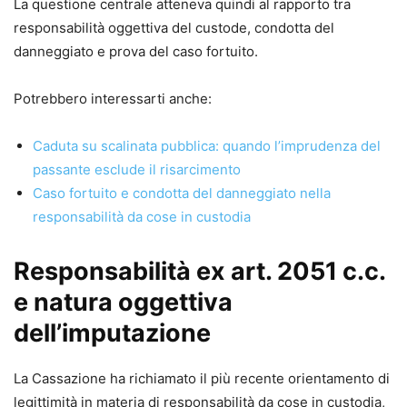
solo sul tema che gli serve, senza dover consultare tutto il
La questione centrale atteneva quindi al rapporto tra
volume.
responsabilità oggettiva del custode, condotta del
- Modelli “specifici” e non generici: gli atti sono calibrati
danneggiato e prova del caso fortuito.
su fattispecie concrete e sulle particolarità emerse nella
pratica forense, offrendo soluzioni già testate in giudizio.
Potrebbero interessarti anche:
- Aggiornamento alle più recenti novità normative e
giurisprudenziali in materia di risarcimento del danno, con
Caduta su scalinata pubblica: quando l’imprudenza del
particolare attenzione al D.P.R. 13 gennaio 2025, n. 12
passante esclude il risarcimento
(TUN) e al D.Lgs. 31 ottobre 2024, n. 164 (correttivo
Caso fortuito e condotta del danneggiato nella
Cartabia), che incidono su tabelle nazionali, liquidazione
responsabilità da cose in custodia
del danno e processo civile digitalizzato.
- Formulari disponibili anche online, in formato editabile e
Responsabilità ex art. 2051 c.c.
stampabile, per un immediato riutilizzo e adattamento al
e natura oggettiva
singolo caso concreto.
dell’imputazione
- Inclusi modelli di contratto di incarico professionale e di
delega in calce agli atti, per completare il fascicolo e
La Cassazione ha richiamato il più recente orientamento di
gestire in modo ordinato l’attività di studio.
legittimità in materia di responsabilità da cose in custodia,
- Aggiornamento online per 12 mesi, per mantenere