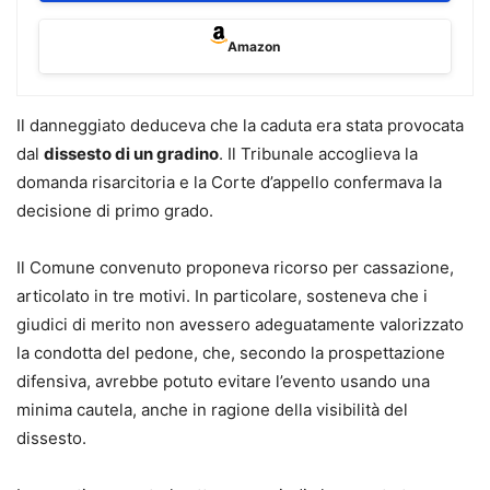
Cartabia e al D.P.R. 12/2025 (TUN), e nasce da casi reali,
con un taglio concreto e operativo.
Amazon
- Selezione ragionata di formule relative ai casi più
ricorrenti di responsabilità civile: malpractice medica,
sinistri stradali, perdita del rapporto parentale, furto di
Il danneggiato deduceva che la caduta era stata provocata
veicolo, diffamazione (online e a mezzo stampa), acquisti
dal
dissesto di un gradino
. Il Tribunale accoglieva la
online, trasporto aereo, illegittima segnalazione alla
domanda risarcitoria e la Corte d’appello confermava la
centrale rischi, attivazione illegittima di servizi,
decisione di primo grado.
responsabilità precontrattuale e altri ancora.
- Ogni formula è corredata da riferimenti normativi,
Il Comune convenuto proponeva ricorso per cassazione,
commento esplicativo, indicazione di termini, scadenze,
articolato in tre motivi. In particolare, sosteneva che i
preclusioni e principali massime giurisprudenziali, per
giudici di merito non avessero adeguatamente valorizzato
guidare passo dopo passo nella costruzione della strategia
la condotta del pedone, che, secondo la prospettazione
difensiva.
difensiva, avrebbe potuto evitare l’evento usando una
- Struttura per “casi” autonomi: ciascun capitolo ripercorre
minima cautela, anche in ragione della visibilità del
l’intero iter logico-giuridico e processuale del singolo
dissesto.
contenzioso, così che il professionista possa concentrarsi