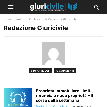
Home
Autori
Pubblicato da Redazione Giuricivile
Redazione Giuricivile
630 ARTICOLI
0 COMMENTI
Proprietà immobiliare: limiti,
rinuncia e nuda proprietà – Il
corso della settimana
Redazione Giuricivile
-
28 Luglio 2026