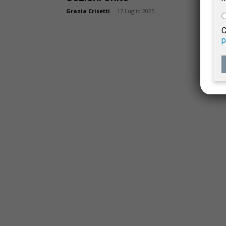
e
Grazia Crisetti
-
17 Luglio 2025
C
p
Giur
Civil