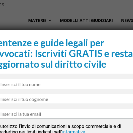
01X
Civile.it
MATERIE
MODELLI ATTI GIUDIZIARI
NEWS
entenze e guide legali per
vvocati: Iscriviti GRATIS e resta
L
ggiornato sul diritto civile
segna
Sani
cur
il M
tto
utorizzo l’invio di comunicazioni a scopo commerciale e di
Esame di avvocato
arketing nei limiti indicati nell’
informativa
.