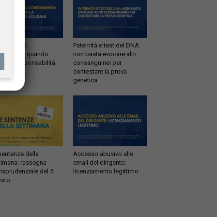
ltrazioni in
Paternità e test del DNA:
dominio: quando
non basta evocare altri
tta la responsabilità
consanguinei per
idale
contestare la prova
genetica
sentenze della
Accesso abusivo alle
timana: rassegna
email del dirigente:
risprudenziale del 5
licenziamento legittimo
sto