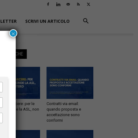
LETTER
SCRIVI UN ARTICOLO
×
EGGI ANCHE
tà in carcere: per le
Contratti via email:
e risponde la ASL, non
quando proposta e
inistero
accettazione sono
conformi