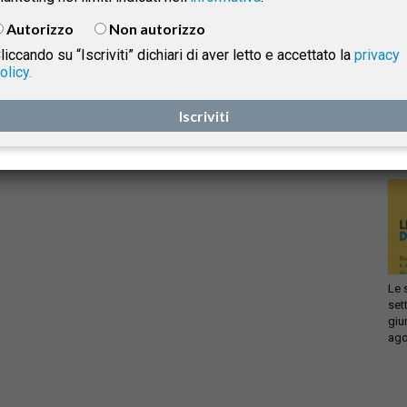
ESAME AVVOCATO 2016. Atto
Autorizzo
Non autorizzo
giudiziario civile: Azione
liccando su “Iscriviti” dichiari di aver letto e accettato la
privacy
revocatoria e accordi di
olicy.
separazione. Approfondimenti e
Infi
isprudenza
con
giurisprudenza
Iscriviti
sca
Gabriele Voltaggio
-
15 Dicembre 2016
sol
e
Le 
set
giu
ago