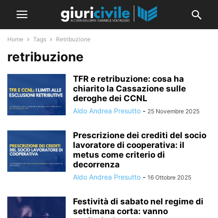
Home
Tags
Retribuzione
retribuzione
TFR e retribuzione: cosa ha
chiarito la Cassazione sulle
deroghe dei CCNL
Aldo Andrea Presutto
-
25 Novembre 2025
Prescrizione dei crediti del socio
lavoratore di cooperativa: il
metus come criterio di
decorrenza
Aldo Andrea Presutto
-
16 Ottobre 2025
Festività di sabato nel regime di
settimana corta: vanno