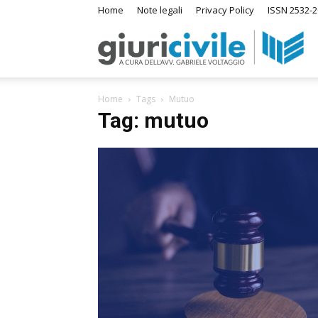
Home
Note legali
Privacy Policy
ISSN 2532-2
Giuri
Home
Tags
Mutuo
–
Tag: mutuo
Ras
di
Diri
A
m