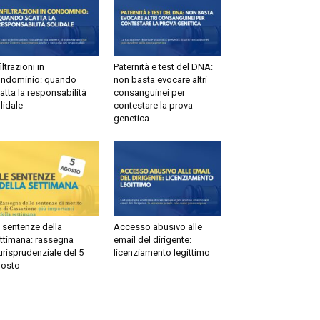
ltrazioni in
Paternità e test del DNA:
dominio: quando
non basta evocare altri
tta la responsabilità
consanguinei per
idale
contestare la prova
genetica
sentenze della
Accesso abusivo alle
timana: rassegna
email del dirigente:
risprudenziale del 5
licenziamento legittimo
sto