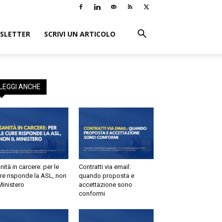
LETTER
SCRIVI UN ARTICOLO
EGGI ANCHE
tà in carcere: per le
Contratti via email:
e risponde la ASL, non
quando proposta e
inistero
accettazione sono
conformi