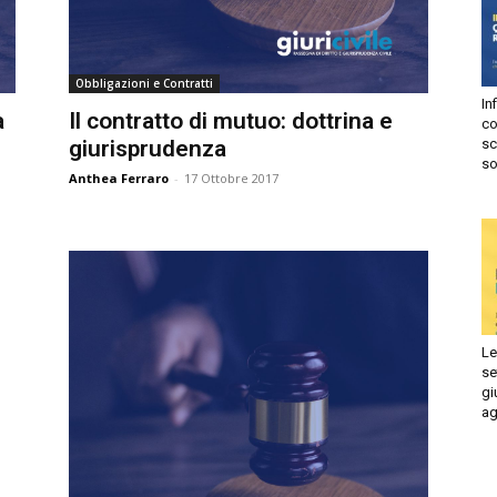
Autorizzo
Non autorizzo
liccando su “Iscriviti” dichiari di aver letto e accettato la
privacy
Obbligazioni e Contratti
olicy.
Infi
isprudenza
Il contratto di mutuo: dottrina e
con
Iscriviti
giurisprudenza
sca
sol
Anthea Ferraro
-
17 Ottobre 2017
e
Le 
set
giu
ago