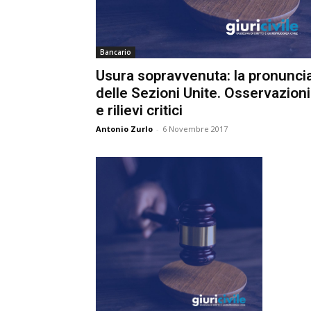
e
C
Bancario
p
Giur
Usura sopravvenuta: la pronuncia
delle Sezioni Unite. Osservazioni
e rilievi critici
Civil
Antonio Zurlo
-
6 Novembre 2017