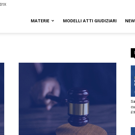
01X
Civile.it
MATERIE
MODELLI ATTI GIUDIZIARI
NEWS
L
segna
Sani
cur
il M
tto
utorizzo l’invio di comunicazioni a scopo commerciale e di
arketing nei limiti indicati nell’
informativa
.