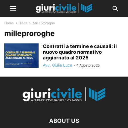
Home
Tags
Milleproroghe
milleproroghe
Contratti a termine e causali: il
nuovo quadro normativo
aggiornato al 2025
Avv. Giulia Luca
-
4 Agosto 2025
ABOUT US