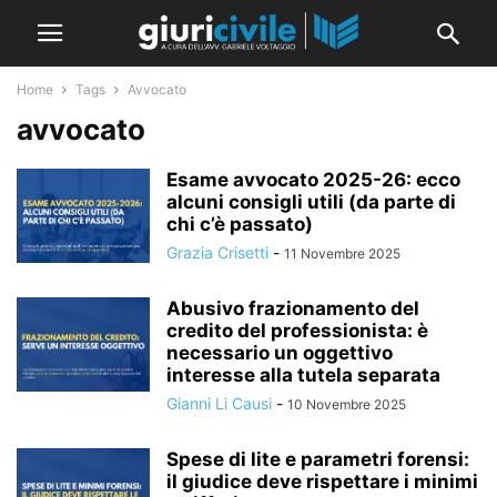
Home
Tags
Avvocato
avvocato
Esame avvocato 2025-26: ecco
alcuni consigli utili (da parte di
chi c’è passato)
Grazia Crisetti
-
11 Novembre 2025
Abusivo frazionamento del
credito del professionista: è
necessario un oggettivo
interesse alla tutela separata
Gianni Li Causi
-
10 Novembre 2025
Spese di lite e parametri forensi:
il giudice deve rispettare i minimi