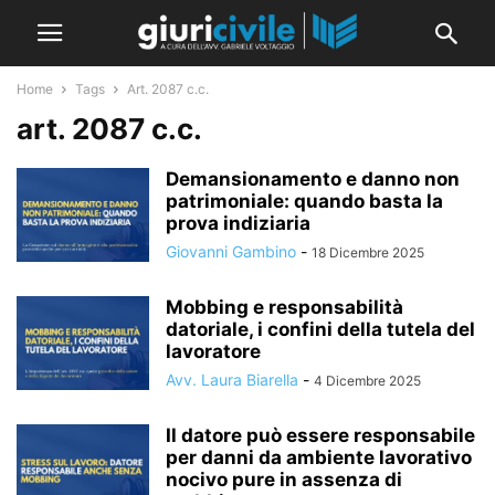
Home
Tags
Art. 2087 c.c.
art. 2087 c.c.
Demansionamento e danno non
patrimoniale: quando basta la
prova indiziaria
Giovanni Gambino
-
18 Dicembre 2025
Mobbing e responsabilità
datoriale, i confini della tutela del
lavoratore
Avv. Laura Biarella
-
4 Dicembre 2025
Il datore può essere responsabile
per danni da ambiente lavorativo
nocivo pure in assenza di