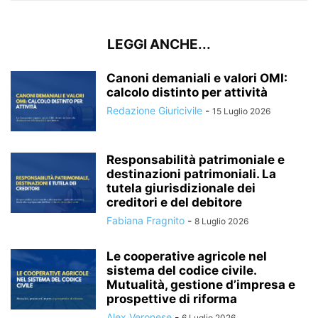
LEGGI ANCHE...
Canoni demaniali e valori OMI:
calcolo distinto per attività
Redazione Giuricivile
-
15 Luglio 2026
Responsabilità patrimoniale e
destinazioni patrimoniali. La
tutela giurisdizionale dei
creditori e del debitore
Fabiana Fragnito
-
8 Luglio 2026
Le cooperative agricole nel
sistema del codice civile.
Mutualità, gestione d’impresa e
prospettive di riforma
Alex Veronese
-
6 Luglio 2026