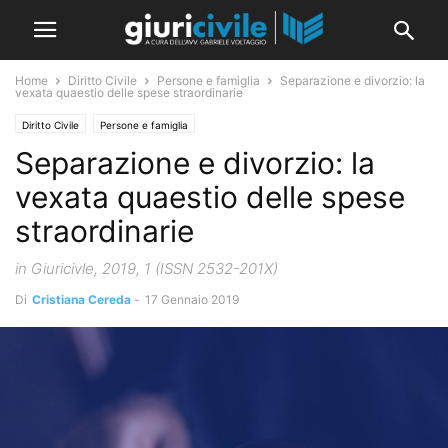
Home
Diritto Civile
Persone e famiglia
Separazione e divorzio: la
vexata quaestio delle spese straordinarie
Diritto Civile
Persone e famiglia
Separazione e divorzio: la
vexata quaestio delle spese
straordinarie
in Giuricivle, 2019, 1 (ISSN 2532-201X)
Di
Cristiana Cereda
-
17 Gennaio 2019