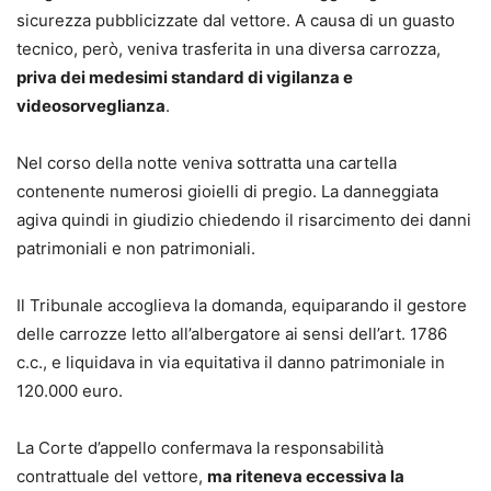
sicurezza pubblicizzate dal vettore. A causa di un guasto
guidare passo dopo passo nella costruzione della strategia
tecnico, però, veniva trasferita in una diversa carrozza,
difensiva.
priva dei medesimi standard di vigilanza e
- Struttura per “casi” autonomi: ciascun capitolo ripercorre
videosorveglianza
.
l’intero iter logico-giuridico e processuale del singolo
contenzioso, così che il professionista possa concentrarsi
Nel corso della notte veniva sottratta una cartella
solo sul tema che gli serve, senza dover consultare tutto il
contenente numerosi gioielli di pregio. La danneggiata
volume.
agiva quindi in giudizio chiedendo il risarcimento dei danni
- Modelli “specifici” e non generici: gli atti sono calibrati
patrimoniali e non patrimoniali.
su fattispecie concrete e sulle particolarità emerse nella
pratica forense, offrendo soluzioni già testate in giudizio.
Il Tribunale accoglieva la domanda, equiparando il gestore
- Aggiornamento alle più recenti novità normative e
delle carrozze letto all’albergatore ai sensi dell’art. 1786
giurisprudenziali in materia di risarcimento del danno, con
c.c., e liquidava in via equitativa il danno patrimoniale in
particolare attenzione al D.P.R. 13 gennaio 2025, n. 12
120.000 euro.
(TUN) e al D.Lgs. 31 ottobre 2024, n. 164 (correttivo
Cartabia), che incidono su tabelle nazionali, liquidazione
La Corte d’appello confermava la responsabilità
del danno e processo civile digitalizzato.
contrattuale del vettore,
ma riteneva eccessiva la
- Formulari disponibili anche online, in formato editabile e