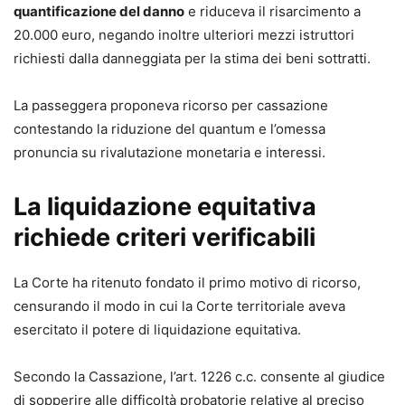
quantificazione del danno
e riduceva il risarcimento a
stampabile, per un immediato riutilizzo e adattamento al
20.000 euro, negando inoltre ulteriori mezzi istruttori
singolo caso concreto.
richiesti dalla danneggiata per la stima dei beni sottratti.
- Inclusi modelli di contratto di incarico professionale e di
delega in calce agli atti, per completare il fascicolo e
La passeggera proponeva ricorso per cassazione
gestire in modo ordinato l’attività di studio.
contestando la riduzione del quantum e l’omessa
- Aggiornamento online per 12 mesi, per mantenere
pronuncia su rivalutazione monetaria e interessi.
sempre allineati i modelli alle evoluzioni giurisprudenziali
e alle eventuali ulteriori novità normative.
La liquidazione equitativa
Acquista subito il formulario per avere a disposizione
modelli completi, personalizzabili e già sperimentati in
richiede criteri verificabili
giudizio, aggiornati alle ultime riforme: uno strumento
operativo che consente di impostare fin da ora atti efficaci
La Corte ha ritenuto fondato il primo motivo di ricorso,
e conformi al nuovo quadro normativo, senza rischiare di
censurando il modo in cui la Corte territoriale aveva
lavorare su schemi superati.
esercitato il potere di liquidazione equitativa.
Secondo la Cassazione, l’art. 1226 c.c. consente al giudice
di sopperire alle difficoltà probatorie relative al preciso