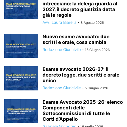
intrecciano: la delega guarda al
2027, il decreto giustizia detta
già le regole
Avv. Laura Biarella
-
3 Agosto 2026
Nuovo esame avvocato: due
scritti e orale, cosa cambia
Redazione Giuricivile
-
15 Giugno 2026
Esame avvocato 2026-27: il
decreto legge, due scritti e orale
unico
Redazione Giuricivile
-
5 Giugno 2026
Esame Avvocato 2025-26: elenco
Componenti delle
Sottocommissioni di tutte le
Corti d’Appello
Gabriele Voltaggio
-
16 Aprile 2026