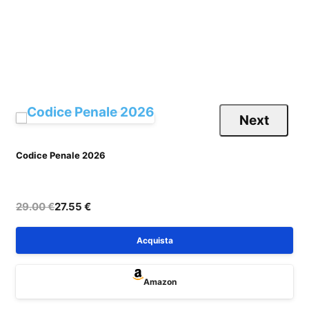
Next
Codice Penale 2026
C
29.00 €
27.55 €
Acquista
Amazon