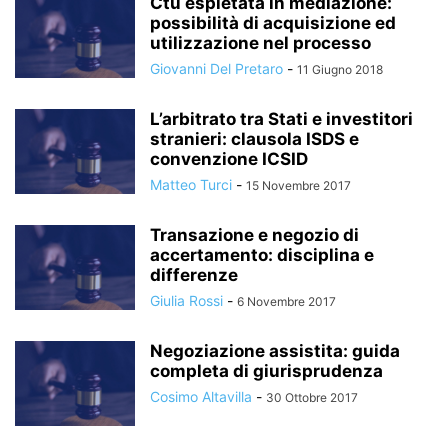
Ctu espletata in mediazione:
possibilità di acquisizione ed
utilizzazione nel processo
Giovanni Del Pretaro
-
11 Giugno 2018
L’arbitrato tra Stati e investitori
stranieri: clausola ISDS e
convenzione ICSID
Matteo Turci
-
15 Novembre 2017
Transazione e negozio di
accertamento: disciplina e
differenze
Giulia Rossi
-
6 Novembre 2017
Negoziazione assistita: guida
completa di giurisprudenza
Cosimo Altavilla
-
30 Ottobre 2017