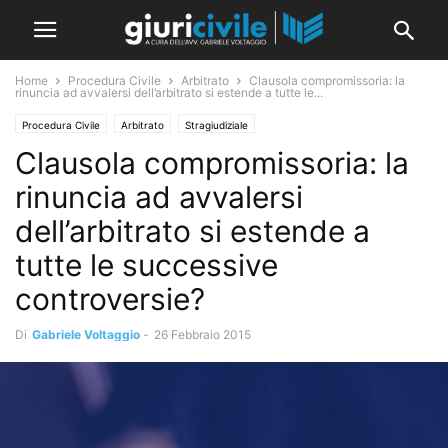
Home
Procedura Civile
Arbitrato
Clausola compromissoria: la
rinuncia ad avvalersi dell’arbitrato si estende a tutte le...
Procedura Civile
Arbitrato
Stragiudiziale
Clausola compromissoria: la
rinuncia ad avvalersi
dell’arbitrato si estende a
tutte le successive
controversie?
Di
Gabriele Voltaggio
-
26 Febbraio 2015