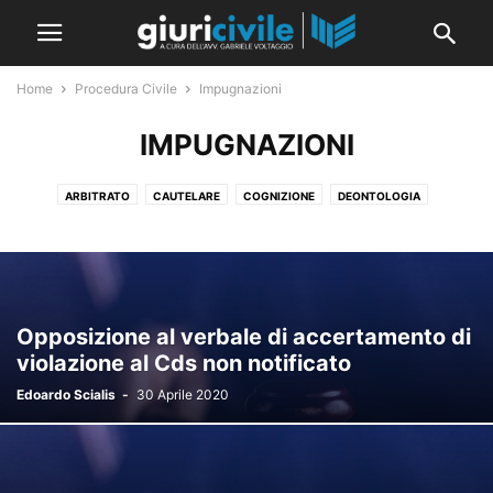
Home
Procedura Civile
Impugnazioni
IMPUGNAZIONI
ARBITRATO
CAUTELARE
COGNIZIONE
DEONTOLOGIA
ESECUZIONE
FASE ISTRUTTORIA
IMPUGNAZIONI
MINORILE
MONITORIO
NOTIFICAZIONI
PROCEDIMENTI SOMMARI
PROCEDURE CONCORSUALI
PROCESSO CIVILE TELEMATICO
SPESE PROCESSUALI
Opposizione al verbale di accertamento di
violazione al Cds non notificato
Edoardo Scialis
-
30 Aprile 2020