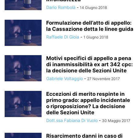
Dario Rombolà
-
14 Giugno 2018
Formulazione dell’atto di appello:
la Cassazione detta le linee guida
Raffaele Di Gioia
-
1 Giugno 2018
Motivi specifici di appello a pena
di inammissibilità ex art 342 cpc:
la decisione delle Sezioni Unite
Gabriele Voltaggio
-
27 Novembre 2017
Eccezioni di merito respinte in
primo grado: appello incidentale
o riproposizione? La decisione
delle Sezioni Unite
Dott.ssa Fabiana Di Vuolo
-
30 Maggio 2017
Risarcimento danni in caso di