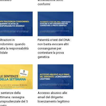
conformi
ltrazioni in
Paternità e test del DNA:
dominio: quando
non basta evocare altri
tta la responsabilità
consanguinei per
idale
contestare la prova
genetica
sentenze della
Accesso abusivo alle
timana: rassegna
email del dirigente:
risprudenziale del 5
licenziamento legittimo
sto