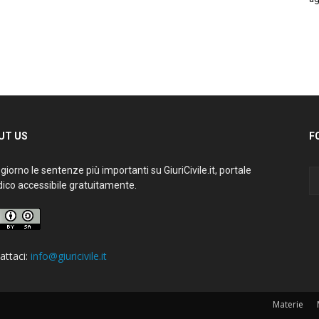
T US
FO
iorno le sentenze più importanti su GiuriCivile.it, portale
ico accessibile gratuitamente.
ttaci:
info@giuricivile.it
Materie
M