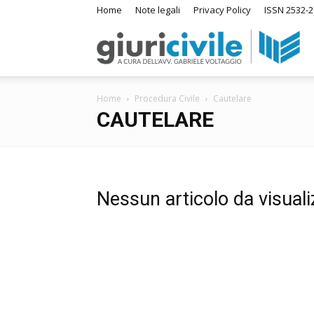
Home
Note legali
Privacy Policy
ISSN 2532-2
Giuri
S
Home
Procedura Civile
Cautelare
–
CAUTELARE
I
su
Ras
Nessun articolo da visuali
di
Diri
A
m