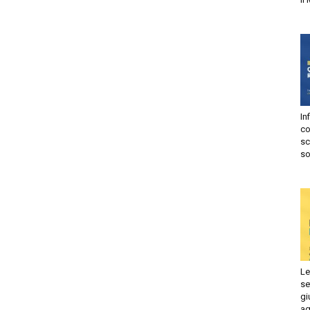
Autorizzo
Non autorizzo
liccando su “Iscriviti” dichiari di aver letto e accettato la
privacy
olicy.
isprudenza
Iscriviti
Infi
e
con
sca
sol
Le 
set
giu
ago