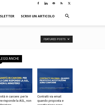
LETTER
SCRIVI UN ARTICOLO
×
i:
FEATURED POSTS
o
EGGI ANCHE
tà in carcere: per le
Contratti via email:
e risponde la ASL, non
quando proposta e
inistero
accettazione sono