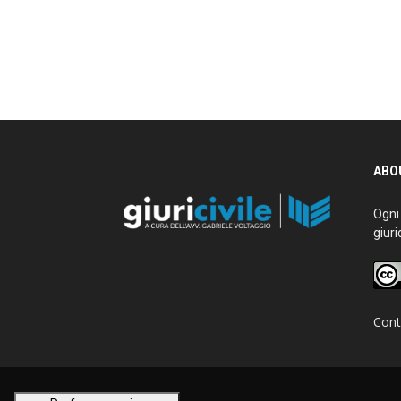
ABOU
Ogni g
giurid
Conta