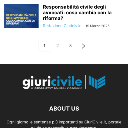
Responsabilità civile degli
avvocati: cosa cambia con la
riforma?
Redazione Giuricivile
-
19 Marzo 2025
1
2
3
ABOUT US
Ogni giorno le sentenze più importanti su GiuriCivile.it, portale
giuridico accessibile gratuitamente.