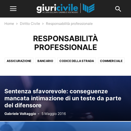
Home
Diritto Civile
Responsabilità professionale
RESPONSABILITÀ
PROFESSIONALE
ASSICURAZIONE
BANCARIO
CODICE DELLA STRADA
COMMERCIALE
CONDOMINIO
CRISI D'IMPRESA
DIRITTI REALI
FALLIMENTARE
GARANZIE
GDPR E PRIVACY
LAVORO
OBBLIGAZIONI E CONTRATTI
PERSONE E FAMIGLIA
RESPONSABILITÀ MEDICA
Sentenza sfavorevole: conseguenze
RESPONSABILITÀ PROFESSIONALE
RISARCIMENTO DEL DANNO
mancata intimazione di un teste da parte
SOCIETARIO
SUCCESSIONI
TITOLI DI CREDITO
TRIBUTARIO
del difensore
TUTELARE
Gabriele Voltaggio
-
5 Maggio 2016