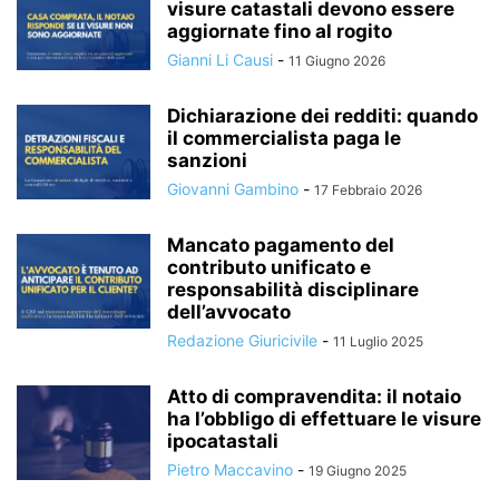
visure catastali devono essere
aggiornate fino al rogito
Gianni Li Causi
-
11 Giugno 2026
Dichiarazione dei redditi: quando
il commercialista paga le
sanzioni
Giovanni Gambino
-
17 Febbraio 2026
Mancato pagamento del
contributo unificato e
responsabilità disciplinare
dell’avvocato
Redazione Giuricivile
-
11 Luglio 2025
Atto di compravendita: il notaio
ha l’obbligo di effettuare le visure
ipocatastali
Pietro Maccavino
-
19 Giugno 2025