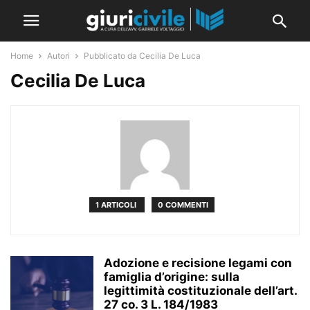
Home
Autori
Pubblicato da Cecilia De Luca
Cecilia De Luca
1 ARTICOLI
0 COMMENTI
Adozione e recisione legami con
famiglia d’origine: sulla
legittimità costituzionale dell’art.
27 co. 3 L. 184/1983