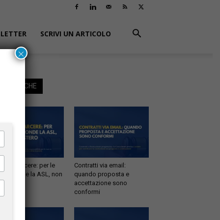
LETTER
SCRIVI UN ARTICOLO
×
EGGI ANCHE
tà in carcere: per le
Contratti via email:
e risponde la ASL, non
quando proposta e
inistero
accettazione sono
conformi