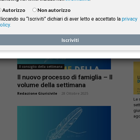
Redazione Giuricivile
-
11 Novembre 2025
Autorizzo
Non autorizzo
liccando su “Iscriviti” dichiari di aver letto e accettato la
privacy
olicy.
Infi
isprudenza
con
Iscriviti
sca
sol
e
Il consiglio della settimana
Il nuovo processo di famiglia – Il
volume della settimana
Redazione Giuricivile
-
28 Ottobre 2025
Le 
set
giu
ago