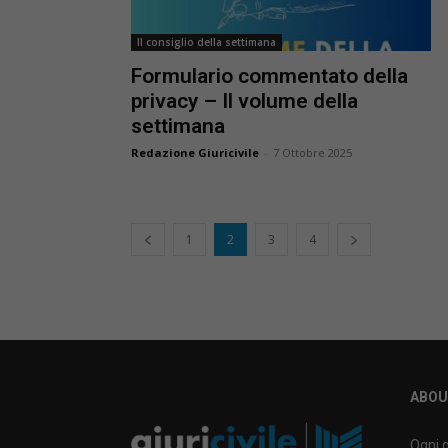
Il consiglio della settimana
Formulario commentato della
privacy – Il volume della
settimana
Redazione Giuricivile
-
7 Ottobre 2025
1
2
3
4
ABOU
Ogni g