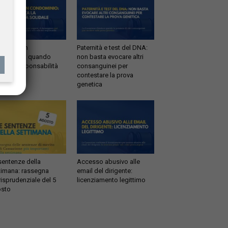
ltrazioni in
Paternità e test del DNA:
dominio: quando
non basta evocare altri
tta la responsabilità
consanguinei per
idale
contestare la prova
genetica
sentenze della
Accesso abusivo alle
timana: rassegna
email del dirigente:
risprudenziale del 5
licenziamento legittimo
sto