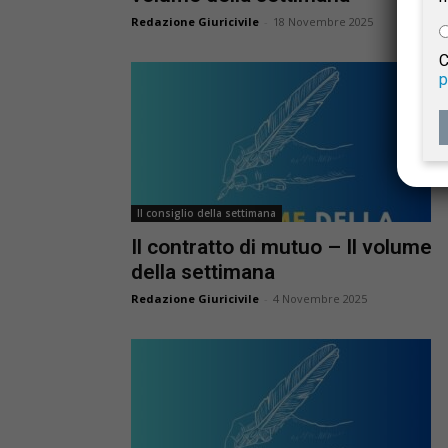
e
Redazione Giuricivile
-
18 Novembre 2025
C
p
Giur
Civil
Il consiglio della settimana
Il contratto di mutuo – Il volume
della settimana
Redazione Giuricivile
-
4 Novembre 2025