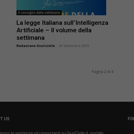
Il consiglio della settimana
La legge Italiana sull’Intelligenza
Artificiale – Il volume della
settimana
Redazione Giuricivile
-
30 Settembre 2025
Pagina 2 di 4
T US
FO
iorno le sentenze più importanti su GiuriCivile.it, portale