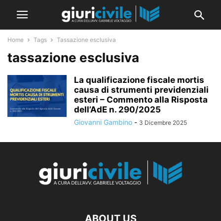
Home
Tags
Tassazione esclusiva
tassazione esclusiva
La qualificazione fiscale mortis
causa di strumenti previdenziali
esteri – Commento alla Risposta
dell’AdE n. 290/2025
Giovanni Gambino
-
3 Dicembre 2025
ABOUT US