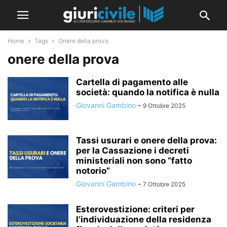
Home
Tags
Onere della prova
onere della prova
Cartella di pagamento alle
società: quando la notifica è nulla
Giovanni Gambino
-
9 Ottobre 2025
Tassi usurari e onere della prova:
per la Cassazione i decreti
ministeriali non sono “fatto
notorio”
Giovanni Gambino
-
7 Ottobre 2025
Esterovestizione: criteri per
l’individuazione della residenza