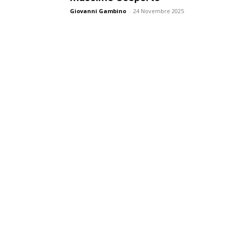
e
Giovanni Gambino
-
24 Novembre 2025
C
p
Giur
Civil