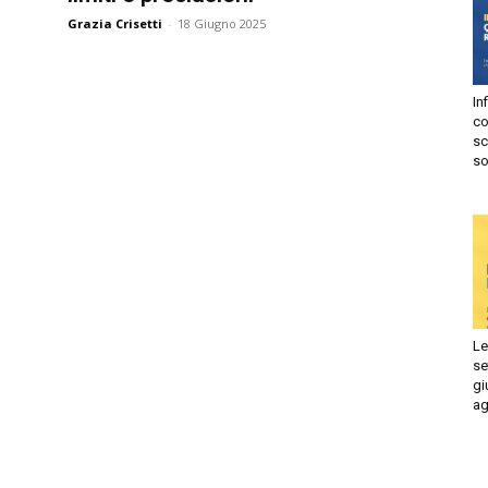
Grazia Crisetti
-
18 Giugno 2025
Autorizzo
Non autorizzo
liccando su “Iscriviti” dichiari di aver letto e accettato la
privacy
olicy.
Infi
isprudenza
con
Iscriviti
sca
sol
e
Le 
set
giu
ago