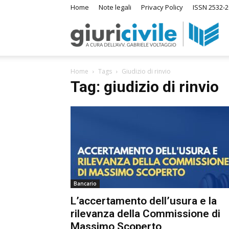
Home
Note legali
Privacy Policy
ISSN 2532-2
Giuri
Home
Tags
Giudizio di rinvio
–
Tag: giudizio di rinvio
Ras
di
Bancario
Diri
L’accertamento dell’usura e la
rilevanza della Commissione di
A
Massimo Scoperto
m