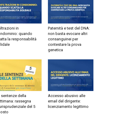
ltrazioni in
Paternità e test del DNA:
dominio: quando
non basta evocare altri
tta la responsabilità
consanguinei per
idale
contestare la prova
genetica
sentenze della
Accesso abusivo alle
timana: rassegna
email del dirigente:
risprudenziale del 5
licenziamento legittimo
sto