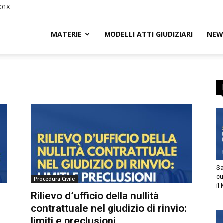
01X
Civile.it
MATERIE
MODELLI ATTI GIUDIZIARI
NEWS
L
segna
Sani
cur
Procedura Civile
il M
tto
Rilievo d’ufficio della nullità
contrattuale nel giudizio di rinvio:
utorizzo l’invio di comunicazioni a scopo commerciale e di
limiti e preclusioni
arketing nei limiti indicati nell’
informativa
.