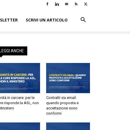
LETTER
SCRIVI UN ARTICOLO
EGGI ANCHE
tà in carcere: per le
Contratti via email:
e risponde la ASL, non
quando proposta e
inistero
accettazione sono
conformi