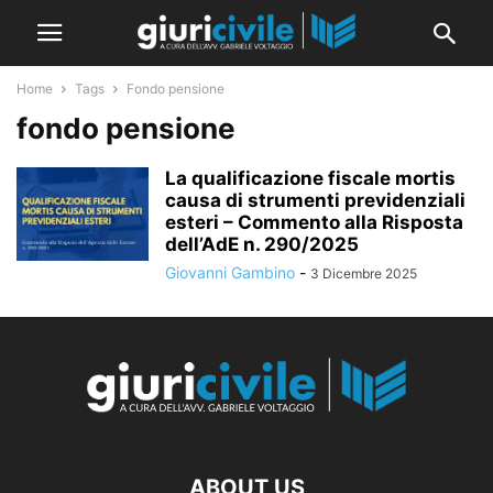
Home
Tags
Fondo pensione
fondo pensione
La qualificazione fiscale mortis
causa di strumenti previdenziali
esteri – Commento alla Risposta
dell’AdE n. 290/2025
Giovanni Gambino
-
3 Dicembre 2025
ABOUT US