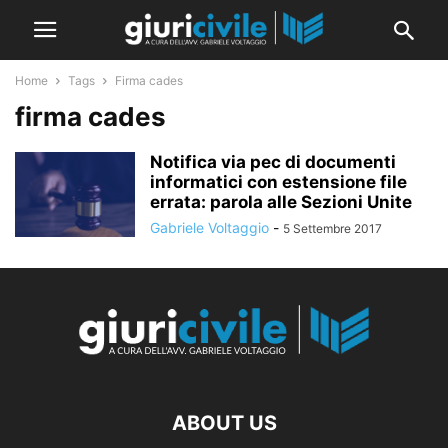
Home
Tags
Firma cades
firma cades
Notifica via pec di documenti
informatici con estensione file
errata: parola alle Sezioni Unite
Gabriele Voltaggio
-
5 Settembre 2017
ABOUT US